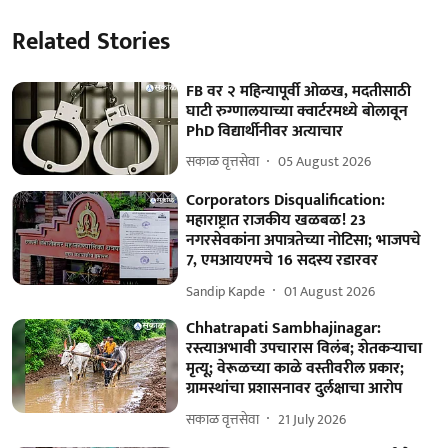
Related Stories
FB वर २ महिन्यापूर्वी ओळख, मदतीसाठी
घाटी रुग्णालयाच्या क्वार्टरमध्ये बोलावून
PhD विद्यार्थीनीवर अत्याचार
सकाळ वृत्तसेवा
05 August 2026
Corporators Disqualification:
महाराष्ट्रात राजकीय खळबळ! 23
नगरसेवकांना अपात्रतेच्या नोटिसा; भाजपचे
7, एमआयएमचे 16 सदस्य रडारवर
Sandip Kapde
01 August 2026
Chhatrapati Sambhajinagar:
रस्त्याअभावी उपचारास विलंब; शेतकऱ्याचा
मृत्यू; वेरूळच्या काळे वस्तीवरील प्रकार;
ग्रामस्थांचा प्रशासनावर दुर्लक्षाचा आरोप
सकाळ वृत्तसेवा
21 July 2026