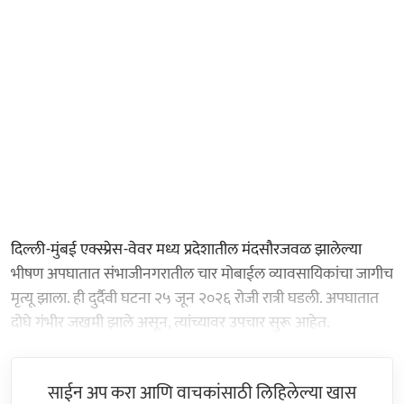
दिल्ली-मुंबई एक्स्प्रेस-वेवर मध्य प्रदेशातील मंदसौरजवळ झालेल्या
भीषण अपघातात संभाजीनगरातील चार मोबाईल व्यावसायिकांचा जागीच
मृत्यू झाला. ही दुर्दैवी घटना २५ जून २०२६ रोजी रात्री घडली. अपघातात
दोघे गंभीर जखमी झाले असून, त्यांच्यावर उपचार सुरू आहेत.
साईन अप करा आणि वाचकांसाठी लिहिलेल्या खास