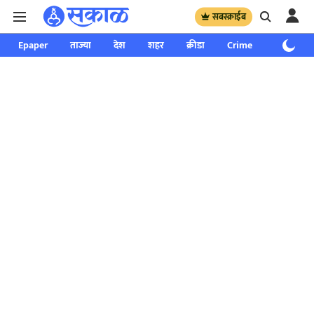
सबस्क्राईब
Epaper
ताज्या
देश
शहर
क्रीडा
Crime
साप्ताहिक