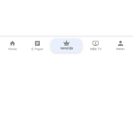
सबस्क्राईब
Home
E-Paper
लाईव्ह TV
सकाळ+
⌄
Marathi News
⌄
About Esakal