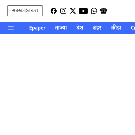
सबस्क्राईब करा
Epaper
ताज्या
देश
शहर
क्रीडा
C