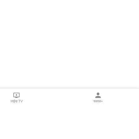
लाईव्ह TV
सकाळ+