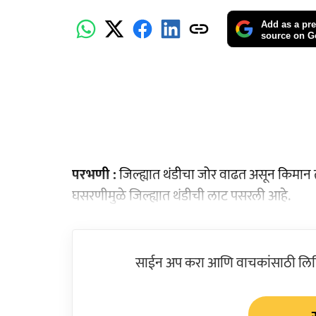
Add as a pre
source on G
परभणी :
जिल्ह्यात थंडीचा जोर वाढत असून किमान त
घसरणीमुळे जिल्ह्यात थंडीची लाट पसरली आहे.
साईन अप करा आणि वाचकांसाठी लिहिल