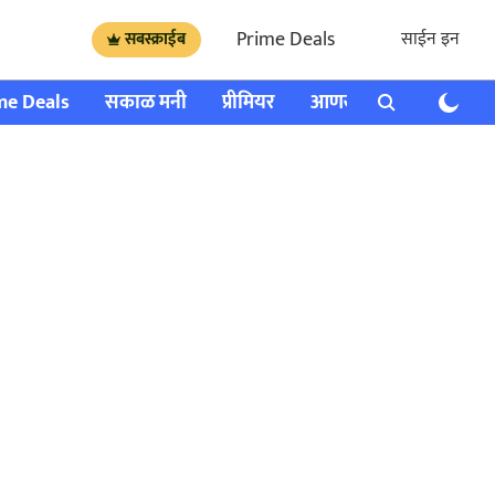
Prime Deals
साईन इन
सबस्क्राईब
me Deals
सकाळ मनी
प्रीमियर
आणखी
राशी भविष्य