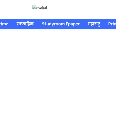
rime
साप्ताहिक
Studyroom Epaper
महाराष्ट्र
Pri