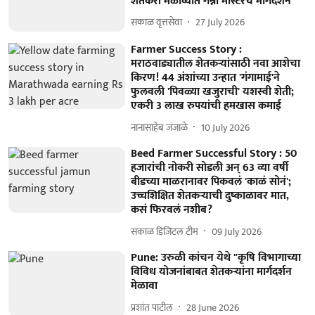
शेतकरी मेळाव्यात गन्ना मास्टरचे मार्गदर्शन
सकाळ वृत्तसेवा
27 July 2026
Farmer Success Story :
मराठवाड्यातील शेतकऱ्यांसाठी नवा आशेचा
किरण! 44 अंशांच्या उन्हात 'गंगामाई'ने
फुलवली 'पिवळ्या खजुराची' यशस्वी शेती;
एकरी 3 लाख रुपयांची हमखास कमाई
नानासाहेब जंजाळे
10 July 2026
Beed Farmer Successful Story : 50
हजारांची नोकरी सोडली अन् 63 व्या वर्षी
बीडच्या माळरानावर पिकवलं 'काळं सोनं';
उच्चशिक्षित शेतकऱ्याची दुष्काळावर मात,
कसं फिरवलं नशीब?
सकाळ डिजिटल टीम
09 July 2026
Pune: उरुळी कांचन येथे "कृषि विभागाच्या
विविध योजनांबाबत शेतकऱ्यांना मार्गदर्शन
मेळावा
प्रशांत पाटील
28 June 2026