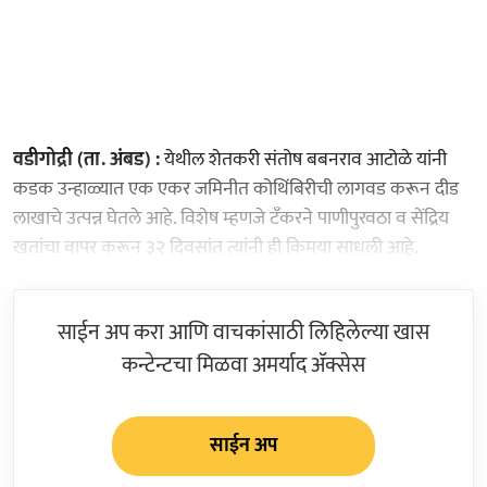
वडीगोद्री (ता. अंबड) :
येथील शेतकरी संतोष बबनराव आटोळे यांनी
कडक उन्हाळ्यात एक एकर जमिनीत कोथिंबिरीची लागवड करून दीड
लाखाचे उत्पन्न घेतले आहे. विशेष म्हणजे टँकरने पाणीपुरवठा व सेंद्रिय
खतांचा वापर करून ३२ दिवसांत त्यांनी ही किमया साधली आहे.
साईन अप करा आणि वाचकांसाठी लिहिलेल्या खास
कन्टेन्टचा मिळवा अमर्याद ॲक्सेस
साईन अप