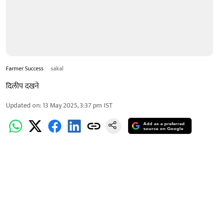
Farmer Success
sakal
दिलीप दखने
Updated on
:
13 May 2025, 3:37 pm
IST
Add as a preferred
source on Google