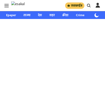
सबस्क्राईब
Epaper
ताज्या
देश
शहर
क्रीडा
Crime
साप्ताहिक