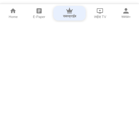
सबस्क्राईब
Home
E-Paper
लाईव्ह TV
सकाळ+
⌄
Marathi News
⌄
About Esakal
⌄
Digital Products
⌄
Sakal Programs
⌄
Print Products