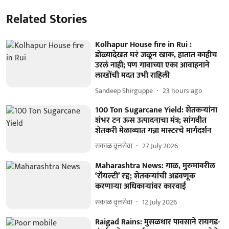
Related Stories
Kolhapur House fire in Rui :
डोळ्यादेखत घरं जळून खाक, हातात काहीच
उरलं नाही; पण गावाच्या एका आवाहनाने
लाखोंची मदत उभी राहिली
Sandeep Shirguppe
23 hours ago
100 Ton Sugarcane Yield: शेतकऱ्यांना
शंभर टन ऊस उत्पादनाचा मंत्र; सांगवीत
शेतकरी मेळाव्यात गन्ना मास्टरचे मार्गदर्शन
सकाळ वृत्तसेवा
27 July 2026
Maharashtra News: गाळ, मुरुमावरील
‘रॉयल्टी’ रद्द; शेतकऱ्यांची अडवणूक
करणाऱ्या अधिकाऱ्यांवर कारवाई
सकाळ वृत्तसेवा
12 July 2026
Raigad Rains: मुसळधार पावसाने रायगड-