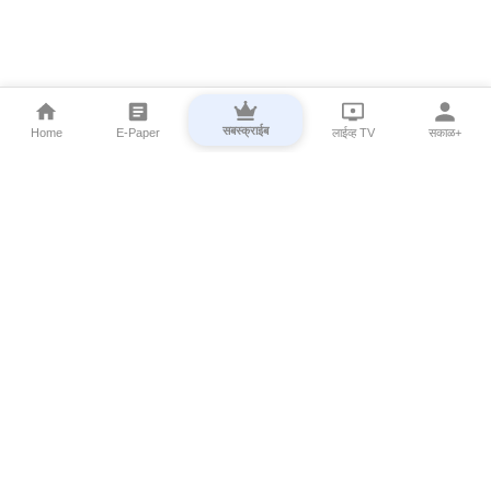
सबस्क्राईब
Home
E-Paper
लाईव्ह TV
सकाळ+
⌄
Marathi News
⌄
About Esakal
⌄
Digital Products