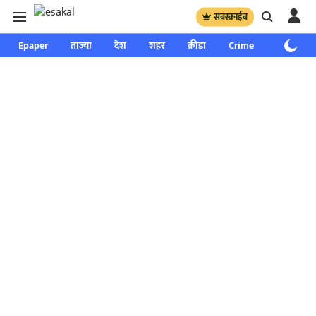
सबस्क्राईब
Epaper
ताज्या
देश
शहर
क्रीडा
Crime
साप्ताहिक