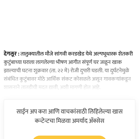
देगलूर :
तालुक्यातील मौजे सांगवी करडखेड येथे अल्पभूधारक शेतकरी
कुटुंबाच्या घराला लागलेल्या भीषण आगीत संपूर्ण घर जळून खाक
झाल्याची घटना शुक्रवार (ता. २२ मे) रोजी दुपारी घडली. या दुर्घटनेमुळे
संबंधित कुटुंबावर मोठे आर्थिक संकट कोसळले असून गावकऱ्यांकडून
शासनाने तातडीची मदत द्यावी, अशी मागणी होत आहे.
साईन अप करा आणि वाचकांसाठी लिहिलेल्या खास
कन्टेन्टचा मिळवा अमर्याद ॲक्सेस