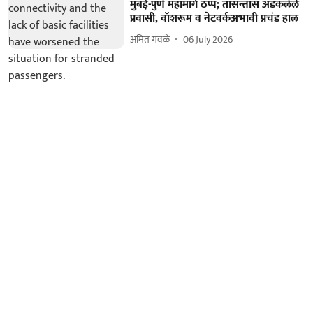
मुंबई-पुणे महामार्ग ठप्प; तासन्तास अडकलेले
प्रवासी, वॉशरूम व नेटवर्कअभावी प्रचंड हाल
अमित गवळे
06 July 2026