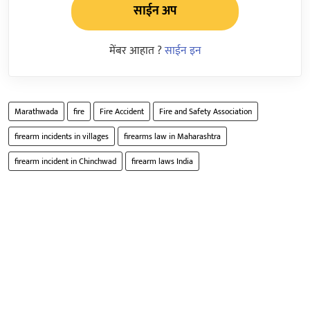
साईन अप
मेंबर आहात ?
साईन इन
Marathwada
fire
Fire Accident
Fire and Safety Association
firearm incidents in villages
firearms law in Maharashtra
firearm incident in Chinchwad
firearm laws India