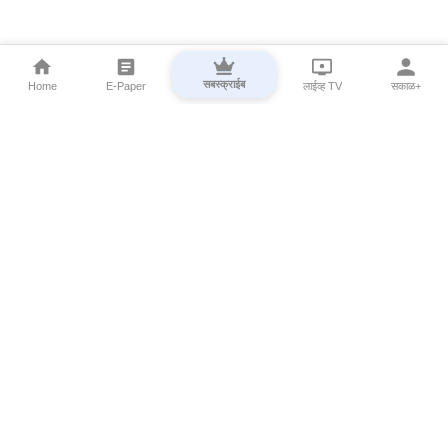
सबस्क्राईब
Home
E-Paper
लाईव्ह TV
सकाळ+
⌄
Marathi News
⌄
About Esakal
⌄
Digital Products
⌄
Sakal Programs