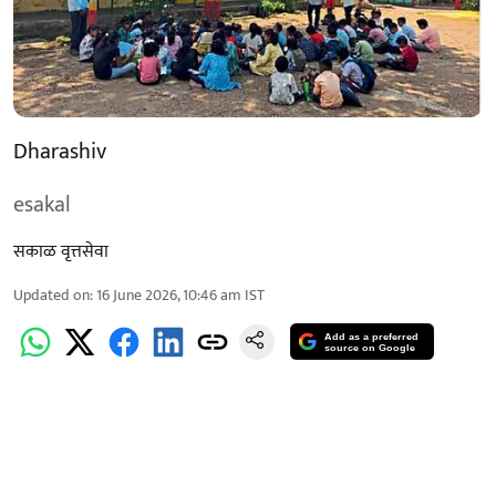
Dharashiv
esakal
सकाळ वृत्तसेवा
Updated on
:
16 June 2026, 10:46 am
IST
Add as a preferred
source on Google