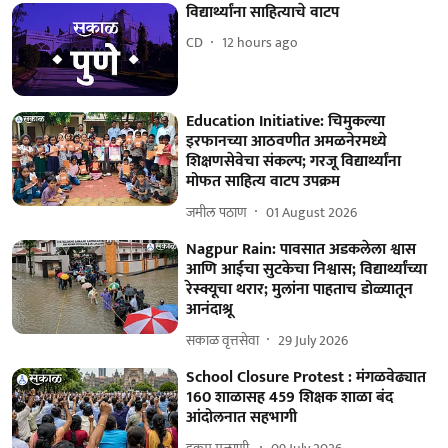
विद्यार्थ्यांना साहित्याचे वाटप
CD
12 hours ago
Education Initiative: चिमुकल्या
इरफानच्या आठवणीत अमळनेरमध्ये
शिक्षणसेवेचा संकल्प; गरजू विद्यार्थ्यांना
मोफत साहित्य वाटप उपक्रम
जमील पठाण
01 August 2026
Nagpur Rain: पावसात अडकलेला श्वास
आणि आईचा सुटकेचा निश्वास; विद्यार्थ्यांच्या
रेस्क्यूचा थरार; मुलांना पाहताच डोळ्यातून
आनंदाश्रू
सकाळ वृत्तसेवा
29 July 2026
School Closure Protest : मंगळवेढ्यात
160 शाळासह 459 शिक्षक शाळा बंद
आंदोलनात सहभागी