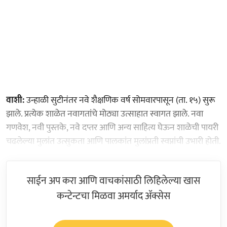
वाशी:
उन्हाळी सुटीनंतर नवे शैक्षणिक वर्ष सोमवारपासून (ता. १५) सुरू
झाले. प्रत्येक शाळेत नवागतांचे मोठ्या उत्साहात स्वागत झाले. नवा
गणवेश, नवी पुस्तके, नवे दप्तर आणि अन्य साहित्य घेऊन शाळेची पायरी
चढलेल्या मुलांत उत्सुकता आणि पालकांत मुलांप्रती स्वप्नांची उभारी होती.
साईन अप करा आणि वाचकांसाठी लिहिलेल्या खास
कन्टेन्टचा मिळवा अमर्याद ॲक्सेस