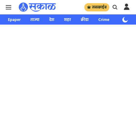
सबस्क्राईब
Epaper
ताज्या
देश
शहर
क्रीडा
Crime
साप्ताहिक