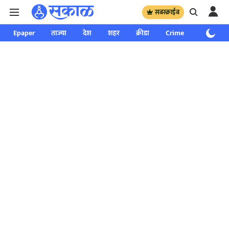
सबस्क्राईब
Epaper
ताज्या
देश
शहर
क्रीडा
Crime
साप्ताहिक