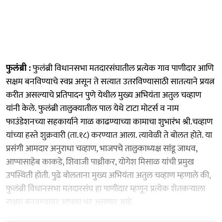
फुलंब्री :
फुलंब्री विधानसभा मतदारसंघातील प्रत्येक गाव पाणीदार आणि
सक्षम बनविण्याचे स्वप्न असून ते सत्यात उतरविण्यासाठी सातत्याने प्रयत्न
करीत असल्याचे प्रतिपादन पुणे येथील मुख्य अभियंता अतुल चव्हाण
यांनी केले. फुलंब्री तालुक्यातील पाल येथे टाटा मोटर्स व नाम
फाउंडेशनच्या सहकार्याने गाळ काढण्याच्या कामाचा शुभारंभ श्री.चव्हाण
यांच्या हस्ते शुक्रवारी (ता.१८) करण्यात आला. त्यावेळी ते बोलत होते. या
प्रसंगी आमदार अनुराधा चव्हाण, भाजपचे तालुकाध्यक्ष सांडू जाधव,
आप्पासाहेब काकडे, शिवाजी पाथ्रीकर, योगेश मिसाळ यांची प्रमुख
उपस्थिती होती. पुढे बोलताना मुख्य अभियंता अतुल चव्हाण म्हणाले की,
फुलंब्री विधानसभा मतदारसंघ हा पाणीदार म्हणून प्रत्येक शेतकऱ्याला
सक्षम बनवण्यावर आपला भर असणार आहे.