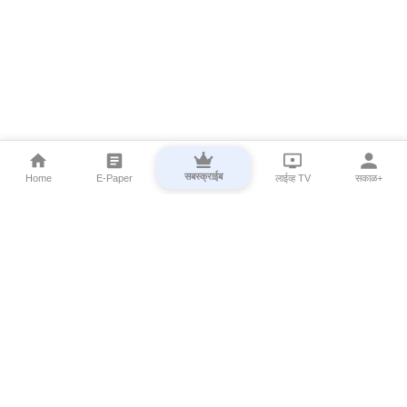
सबस्क्राईब
Home
E-Paper
लाईव्ह TV
सकाळ+
⌄
Marathi News