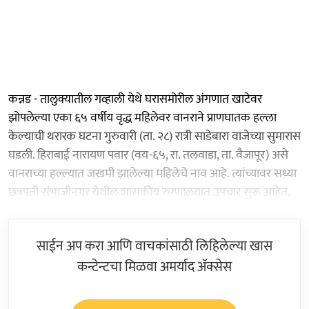
कन्नड - तालुक्यातील गव्हाली येथे घरासमोरील अंगणात खाटेवर
झोपलेल्या एका ६५ वर्षीय वृद्ध महिलेवर वानराने प्राणघातक हल्ला
केल्याची थरारक घटना गुरुवारी (ता. २८) रात्री साडेबारा वाजेच्या सुमारास
घडली. हिराबाई नारायण पवार (वय-६५, रा. तलवाडा, ता. वैजापूर) असे
वानराच्या हल्ल्यात जखमी झालेल्या महिलेचे नाव आहे. त्यांच्यावर सध्या
छत्रपती संभाजीनगर येथील शासकीय रुग्णालयात उपचार सुरू आहेत.
साईन अप करा आणि वाचकांसाठी लिहिलेल्या खास
कन्टेन्टचा मिळवा अमर्याद ॲक्सेस