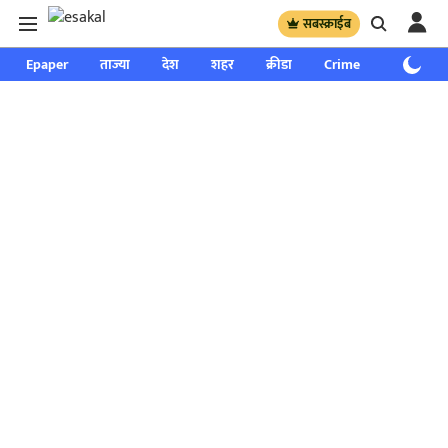
सबस्क्राईब
Epaper
ताज्या
देश
शहर
क्रीडा
Crime
साप्ताहिक