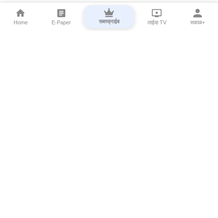
सबस्क्राईब
Home
E-Paper
लाईव्ह TV
सकाळ+
⌄
Marathi News
⌄
About Esakal
⌄
Digital Products
⌄
Sakal Programs
⌄
Print Products