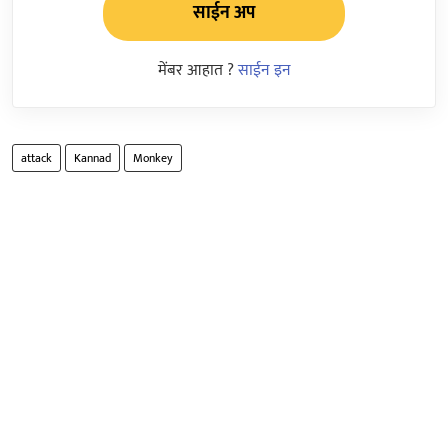
साईन अप
मेंबर आहात ?
साईन इन
attack
Kannad
Monkey