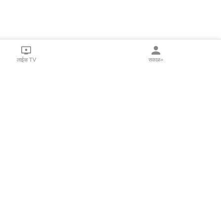
लाईव्ह TV
सकाळ+
al Programs
Print Products
Sakal Saptahik