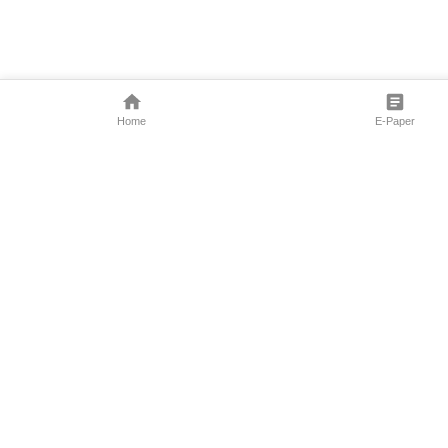
Home
E-Paper
Follow Us
Marathi New
Maharashtra 