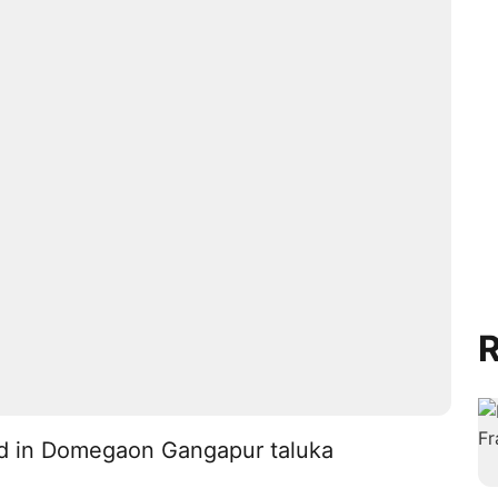
R
and in Domegaon Gangapur taluka