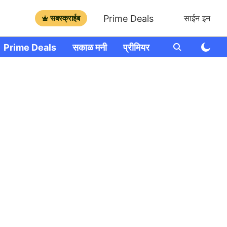
Prime Deals
सबस्क्राईब
साईन इन
Prime Deals
सकाळ मनी
प्रीमियर
आणखी
राशी भव