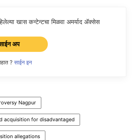
ेल्या खास कन्टेन्टचा मिळवा अमर्याद ॲक्सेस
साईन अप
 आहात ?
साईन इन
troversy Nagpur
d acquisition for disadvantaged
ition allegations