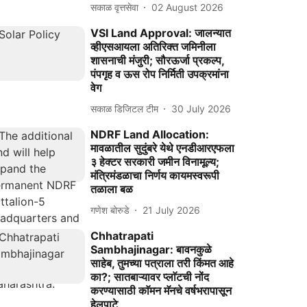
सकाळ वृत्तसेवा
02 August 2026
VSI Land Approval: जालन्यात
व्हीएसआयला अतिरिक्त जमिनीला
शासनाची मंजुरी; सौरऊर्जा प्रकल्प,
पंपगृह व ऊस रोप निर्मिती उपक्रमांना
वेग
सकाळ डिजिटल टीम
30 July 2026
NDRF Land Allocation:
मावळातील सुदुंबरे येथे एनडीआरएफला
३ हेक्टर सरकारी जमीन विनामूल्य;
मंत्रिमंडळाचा निर्णय कायमस्वरूपी
तळाला बळ
गणेश बोरुडे
21 July 2026
Chhatrapati
Sambhajinagar: बावनकुळे
साहेब, तुमच्या पत्राला तरी किंमत आहे
का?; सातबाऱ्यावर प्लाॅटची नोंद
करण्यासाठी काॅमन मॅनचे वर्षभरापासून
हेलपाटे