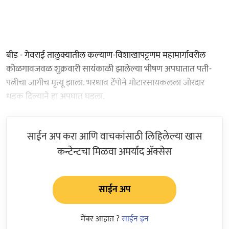
बीड - गेवराई तालुक्यातील कल्याण-विशाखापट्टणम महामार्गावरील
कोळगावजवळ शुक्रवारी सायंकाळी झालेल्या भीषण अपघातात पती-
पत्नीचा जागीच मृत्यू झाला. भरधाव टेंपोने मोटारसायकलला जोरदार
धडक दिल्याने हा अपघात घडला.
साईन अप करा आणि वाचकांसाठी लिहिलेल्या खास
कन्टेन्टचा मिळवा अमर्याद ॲक्सेस
साईन अप
मेंबर आहात ?
साईन इन