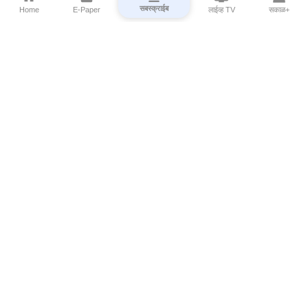
सबस्क्राईब
Home
E-Paper
लाईव्ह TV
सकाळ+
⌄
Marathi News
⌄
About Esakal
⌄
Digital Products
⌄
Sakal Programs
⌄
Print Products