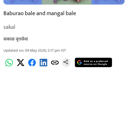
Baburao bale and mangal bale
sakal
सकाळ वृत्तसेवा
Updated on
:
09 May 2026, 5:17 pm
IST
Add as a preferred
source on Google