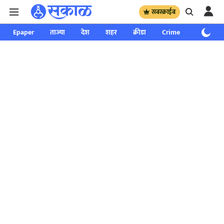
सबस्क्राईब
Epaper
ताज्या
देश
शहर
क्रीडा
Crime
साप्ताहिक