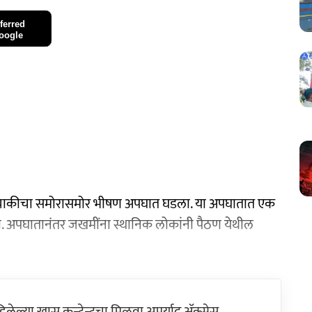
ferred
oogle
 दुचाकीचा समोरासमोर भीषण अपघात घडला. या अपघातात एक
 अपघातानंतर जखमींना स्थानिक लोकांनी पैठण येथील
ेल्या खास कन्टेन्टचा मिळवा अमर्याद ॲक्सेस