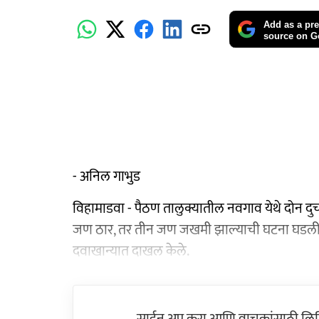
Add as a pre
source on G
- अनिल गाभुड
विहामाडवा - पैठण तालुक्यातील नवगाव येथे दोन
जण ठार, तर तीन जण जखमी झाल्याची घटना घडली.
दवाखान्यात दाखल केले.
साईन अप करा आणि वाचकांसाठी लिहिल