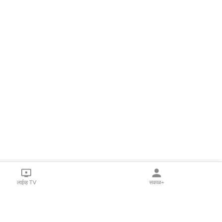
लाईव्ह TV
सकाळ+