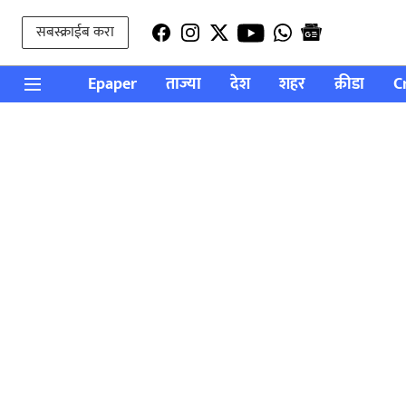
सबस्क्राईब करा
Epaper
ताज्या
देश
शहर
क्रीडा
C