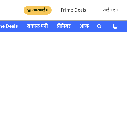
Prime Deals
साईन इन
सबस्क्राईब
me Deals
सकाळ मनी
प्रीमियर
आणखी
राशी भविष्य