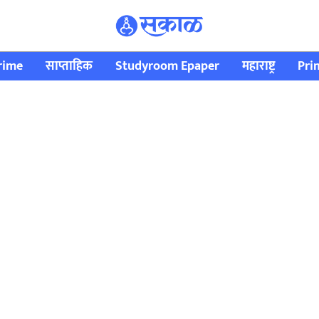
rime
साप्ताहिक
Studyroom Epaper
महाराष्ट्र
Pri