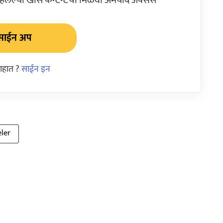
साईन अप
आहात ?
साईन इन
ler