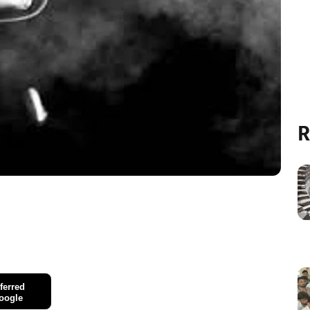
R
ferred
oogle