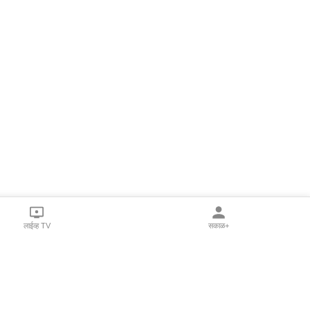
लाईव्ह TV
सकाळ+