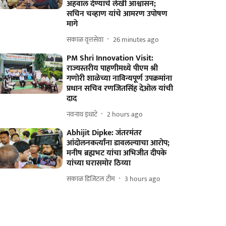
अहवाल देण्याचे लेखी आश्वासन;
सचिन चव्हाण यांचे आमरण उपोषण
मागे
सकाळ वृत्तसेवा
26 minutes ago
PM Shri Innovation Visit:
राज्यस्तरीय पाहणीमध्ये पीएम श्री
गणोरी शाळेच्या नाविन्यपूर्ण उपक्रमांना
प्रधान सचिव रणजितसिंह देओल यांची
दाद
नवनाथ इधाटे
2 hours ago
Abhijit Dipke: जंतरमंतर
आंदोलनकर्त्यांना डावलल्याचा आरोप;
मनीष ब्रह्मभट यांचा अभिजीत दीपके
यांच्या घरासमोर ठिय्या
सकाळ डिजिटल टीम
3 hours ago