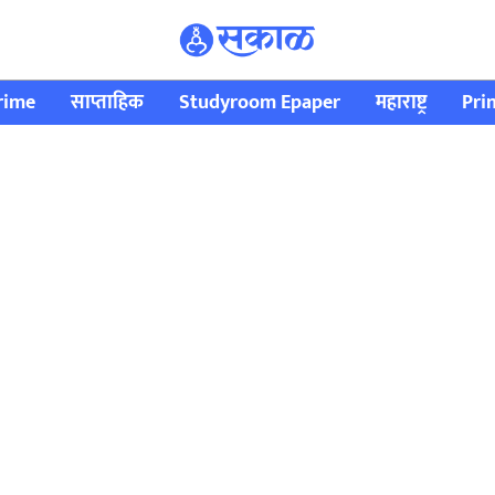
rime
साप्ताहिक
Studyroom Epaper
महाराष्ट्र
Pri