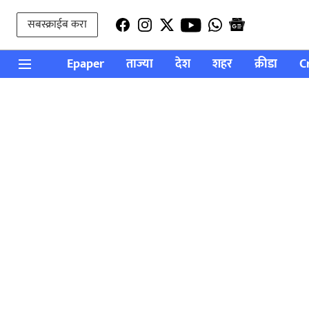
सबस्क्राईब करा
Epaper
ताज्या
देश
शहर
क्रीडा
C