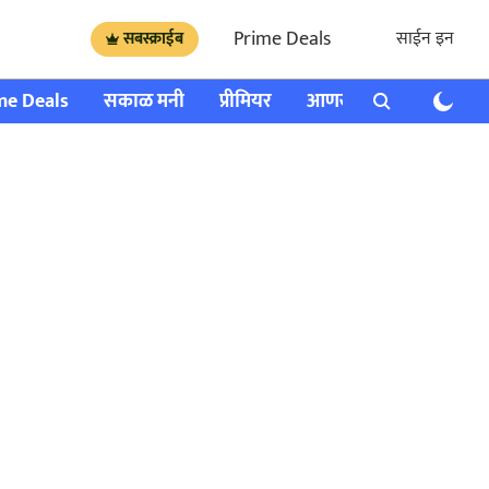
Prime Deals
साईन इन
सबस्क्राईब
me Deals
सकाळ मनी
प्रीमियर
आणखी
राशी भविष्य