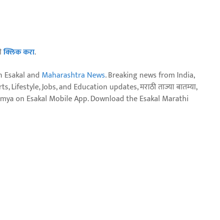
ठी
क्लिक करा
.
n Esakal and
Maharashtra News
. Breaking news from India,
, Lifestyle, Jobs, and Education updates, मराठी ताज्या बातम्या,
aja batmya on Esakal Mobile App. Download the Esakal Marathi