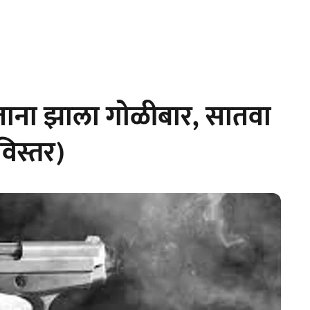
ना झाला गोळीबार, सातवा
िस्तर)