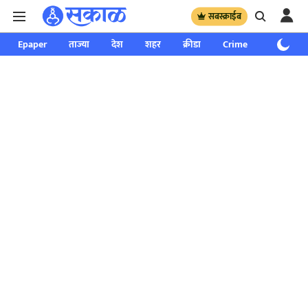
सबस्क्राईब
Epaper
ताज्या
देश
शहर
क्रीडा
Crime
साप्ताहिक