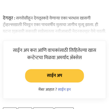
देगलूर :
सगरोळीहून देगलूरकडे येणाऱ्या एका भरधाव खासगी
ट्रॅव्हल्सखाली चिरडून एका पाचवर्षीय मुलाचा जागीच मृत्यू झाला. ही
घटना शुक्रवारी सकाळी साडेसातला नवीआबादी मेदनकल्लूर येथे घडली.
साईन अप करा आणि वाचकांसाठी लिहिलेल्या खास
कन्टेन्टचा मिळवा अमर्याद ॲक्सेस
साईन अप
मेंबर आहात ?
साईन इन