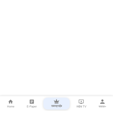
सबस्क्राईब
Home
E-Paper
लाईव्ह TV
सकाळ+