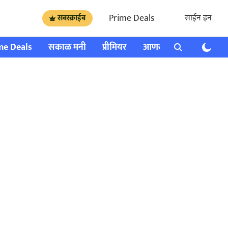
Prime Deals
साईन इन
सबस्क्राईब
me Deals
सकाळ मनी
प्रीमियर
आणखी
राशी भविष्य