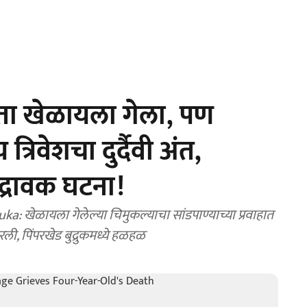
ता खेळायला गेला, पण
्रिवेशचा दुर्दैवी अंत,
दयद्रावक घटना!
खेळायला गेलेल्या चिमुकल्याचा सांडपाण्याच्या प्रवाहात
ी, पिंपरखेड बुद्रुकमध्ये हळहळ