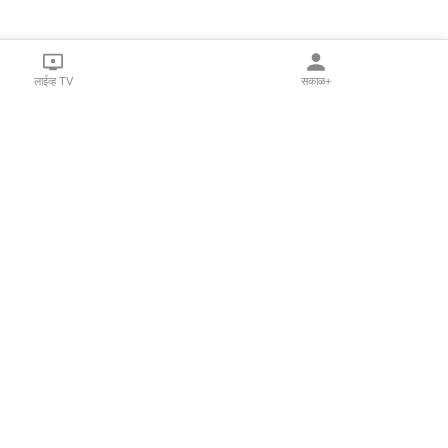
लाईव्ह TV
सकाळ+
l Programs
Print Products
Sakal Saptahik
hka
Family Doctor