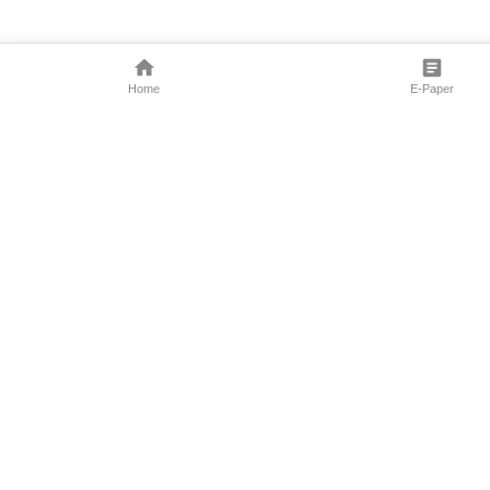
Home
E-Paper
Follow Us
Marathi News
Maharashtra N
Entertainment 