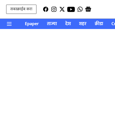
सबस्क्राईब करा
Epaper
ताज्या
देश
शहर
क्रीडा
C