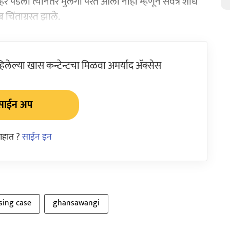
र पडला त्यानंतर मुलगा परत आला नाही म्हणून सर्वत्र शोध
चिंताग्रस्त झाले.
ेल्या खास कन्टेन्टचा मिळवा अमर्याद ॲक्सेस
साईन अप
आहात ?
साईन इन
sing case
ghansawangi