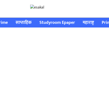
rime
साप्ताहिक
Studyroom Epaper
महाराष्ट्र
Pri