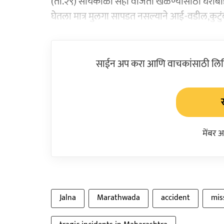
(ता.२९) सायंकाळी सहा वाजता खेळण्यासाठी घराबाहे
घेतला मात्र मुलगा सापडत नसल्याने आई-वडील,कुटुंब 
साईन अप करा आणि वाचकांसाठी लिहिल
मेंबर 
Jalna
Marathwada
accident
mis