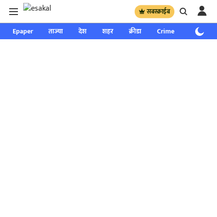
सबस्क्राईब
Epaper
ताज्या
देश
शहर
क्रीडा
Crime
साप्ताहिक