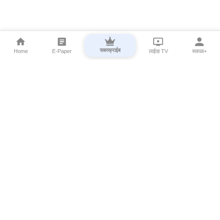
सबस्क्राईब
Home
E-Paper
लाईव्ह TV
सकाळ+
⌄
Marathi News
⌄
About Esakal
⌄
Digital Products
⌄
Sakal Programs