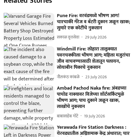
Related Stories
Pune Fire: वरवंडमध्ये भीषण आग!
चारचाकी गॅरेज व बॅटरी दुकान जळून खाक;
सुमारे एक कोटींचे नुकसान
सकाळ वृत्तसेवा
29 July 2026
Windmill Fire: लोहारा तालुक्यात
पवनचक्कीला भीषण आग; महिला मजुरांचा
जीव वाचवण्यासाठी शेतातून पलायन,
सोयाबीन पिकाचे नुकसान
नीलकंठ कांबळे
23 July 2026
Ambad Pachod Naka fire: अंबडच्या
पाचोड नाक्यावर विजेच्या शॉर्टसर्किटमुळे
भीषण आग; पाच दुकाने जळून खाक,
लाखोंचे नुकसान
बाबासाहेब गोंटे
19 July 2026
Yerawada Fire Station Darkness :
येरवड्यातील अग्निशमाक केंद्र अंधारात; चार