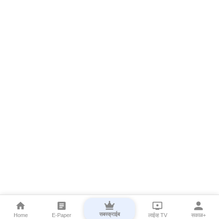
सबस्क्राईब
Home
E-Paper
लाईव्ह TV
सकाळ+