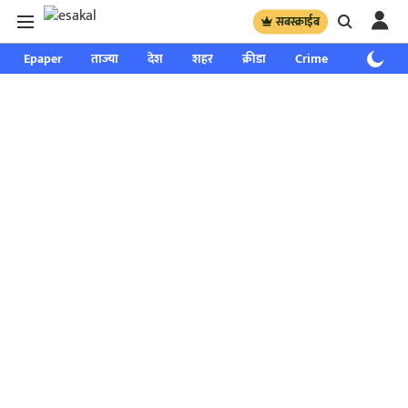
सबस्क्राईब
Epaper
ताज्या
देश
शहर
क्रीडा
Crime
साप्ताहिक