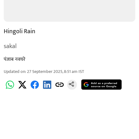
Hingoli Rain
sakal
पंजाब नवघरे
Updated on
:
27 September 2025, 8:51 am
IST
Add as a preferred
source on Google