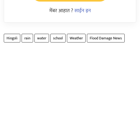
मेंबर आहात ?
साईन इन
Hingoli
rain
water
school
Weather
Flood Damage News