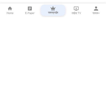
सबस्क्राईब
Home
E-Paper
लाईव्ह TV
सकाळ+
⌄
Marathi News
⌄
About Esakal
⌄
Digital Products
⌄
Sakal Programs
⌄
Print Products