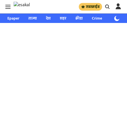
सबस्क्राईब
Epaper
ताज्या
देश
शहर
क्रीडा
Crime
साप्ताहिक