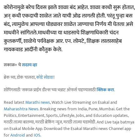
कोरोनामुळे बरेच दिवस झाले शाळा बंद आहेत. शाळा काधी सुरू होतात,
अन् कधी एकदाची शाळेत जाते याची ओढ लागली होती. परंतू पुन्हा बस
बंद, त्यामुळेच आपल्या घोड्यावर शाळेत जाण्याचा निर्णय मी घेतला असे
माधवीने सांगितले.माधवीच्या या धाडसाचे शिक्षणाधिकारी चंदन
कुलकर्णी, शाळेचे पर्यवेक्षक आर. एन. लोमटे, शिक्षक लालासाहेब
गायकवाड आदींनी कौतुक केले.
सकाळ+ चे
सदस्य व्हा
ब्रेक घ्या, डोकं चालवा,
कोडे सोडवा
!
शॉपिंगसाठी 'सकाळ प्राईम डील्स'च्या भन्नाट ऑफर्स पाहण्यासाठी
क्लिक करा
.
Read latest
Marathi news
, Watch Live Streaming on Esakal and
Maharashtra News
. Breaking news from India, Pune, Mumbai. Get the
Politics, Entertainment, Sports, Lifestyle, Jobs, and Education updates,
मराठी ताज्या बातम्या, मराठी ब्रेकिंग न्यूज, मराठी ताज्या घडामोडी. And Live taja batmya
on Esakal Mobile App. Download the Esakal Marathi news Channel app
for
Android
and
IOS
.