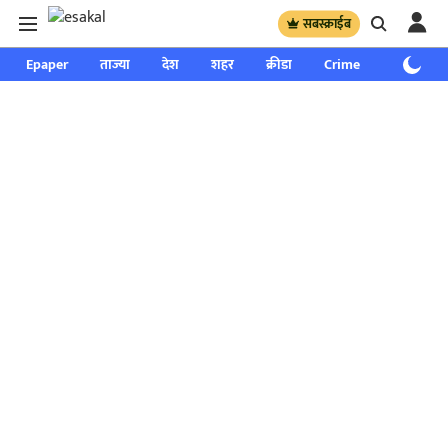
सबस्क्राईब
Epaper
ताज्या
देश
शहर
क्रीडा
Crime
साप्ताहिक