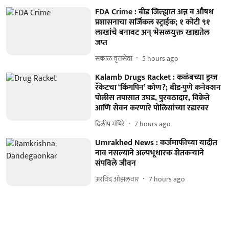
FDA Crime : बीड जिल्ह्यात अन्न व औषध
प्रशासनाचा सर्जिकल स्ट्राईक; १ कोटी ९१
लाखांचे बनावट अन् भेसळयुक्त खाद्यतेल
जप्त
सकाळ वृत्तसेवा
5 hours ago
Kalamb Drugs Racket : कळंबच्या ड्रग्ज
रॅकेटचा ‘किंगपिन’ कोण?; बीड-पुणे कनेक्शन
पोलीस तपासात उघड, पुरवठादार, विक्रेते
आणि सेवन करणारे पोलिसांच्या रडारवर
दिलीप गंभिरे
7 hours ago
Umrakhed News : कर्जमाफीच्या यादीत
नाव नसल्याने अल्पभूधारक शेतकर्‍याने
संपविले जीवन
अरविंद ओझलवार
7 hours ago