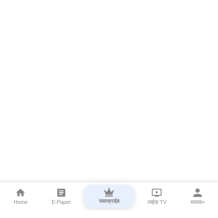
सबस्क्राईब
Home
E-Paper
लाईव्ह TV
सकाळ+