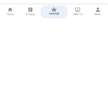
सबस्क्राईब
Home
E-Paper
लाईव्ह TV
सकाळ+
⌄
Marathi News
⌄
About Esakal
⌄
Digital Products
⌄
Sakal Programs