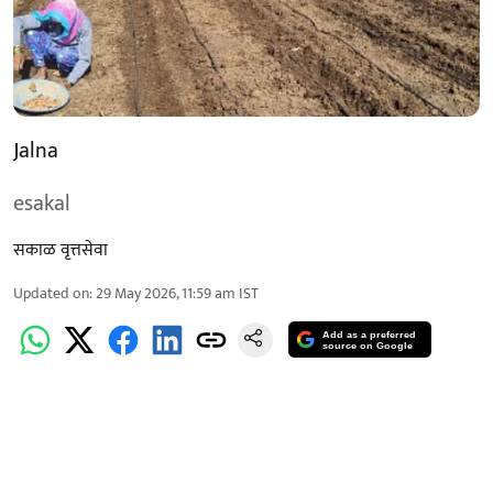
Jalna
esakal
सकाळ वृत्तसेवा
Updated on
:
29 May 2026, 11:59 am
IST
Add as a preferred
source on Google