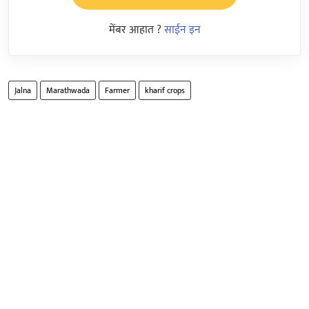
मेंबर आहात ?
साईन इन
Jalna
Marathwada
Farmer
kharif crops