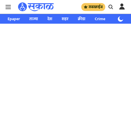
सबस्क्राईब
Epaper
ताज्या
देश
शहर
क्रीडा
Crime
साप्ताहिक