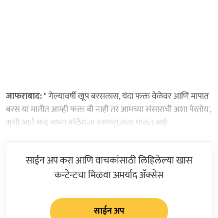
जाफराबाद:
" गेल्यावर्षी खूप बरसलास, यंदा फक्त वेळेवर आणि मापात
बरस या मातीत आम्ही फक्त बी नाही तर आमच्या संसाराची अशा पेरतोय',
अशी आर्त साद सध्या बळिराजा वरुणराजाला घालत आहे.
साईन अप करा आणि वाचकांसाठी लिहिलेल्या खास
कन्टेन्टचा मिळवा अमर्याद ॲक्सेस
साईन अप