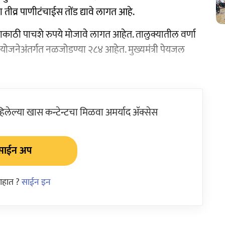
ा तीव्र पाणीटंचाईस तोंड द्यावे लागत आहे.
याकाठी पाचशे रुपये मोजावे लागत आहेत. तालुक्यातील वर्णा
जनेअंतर्गत नळजोडण्या २८४ आहेत. मुख्यमंत्री पेयजल
ेल्या खास कन्टेन्टचा मिळवा अमर्याद ॲक्सेस
साईन अप
आहात ?
साईन इन