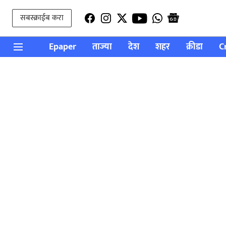
सबस्क्राईब करा
Epaper
ताज्या
देश
शहर
क्रीडा
C