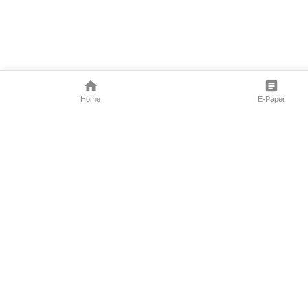
Home
E-Paper
Follow Us
Marathi News