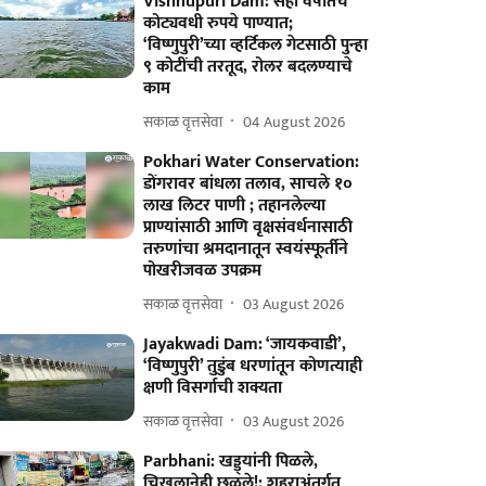
Vishnupuri Dam: सहा वर्षांतच
कोट्यवधी रुपये पाण्यात;
‘विष्णुपुरी’च्या व्हर्टिकल गेटसाठी पुन्हा
९ कोटींची तरतूद, रोलर बदलण्याचे
काम
सकाळ वृत्तसेवा
04 August 2026
Pokhari Water Conservation:
डोंगरावर बांधला तलाव, साचले १०
लाख लिटर पाणी ; तहानलेल्या
प्राण्यांसाठी आणि वृक्षसंवर्धनासाठी
तरुणांचा श्रमदानातून स्वयंस्फूर्तीने
पोखरीजवळ उपक्रम
सकाळ वृत्तसेवा
03 August 2026
Jayakwadi Dam: ‘जायकवाडी’,
‘विष्णुपुरी’ तुडुंब धरणांतून कोणत्याही
क्षणी विसर्गाची शक्यता
सकाळ वृत्तसेवा
03 August 2026
Parbhani: खड्ड्यांनी पिळले,
चिखलानेही छळले!; शहराअंतर्गत