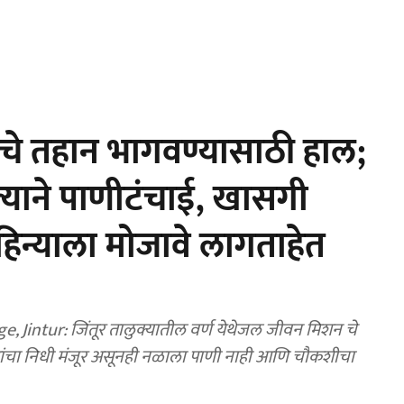
ंचे तहान भागवण्यासाठी हाल;
ाने पाणीटंचाई, खासगी
हिन्याला मोजावे लागताहेत
ंतूर तालुक्यातील वर्ण येथेजल जीवन मिशन चे
ाखांचा निधी मंजूर असूनही नळाला पाणी नाही आणि चौकशीचा