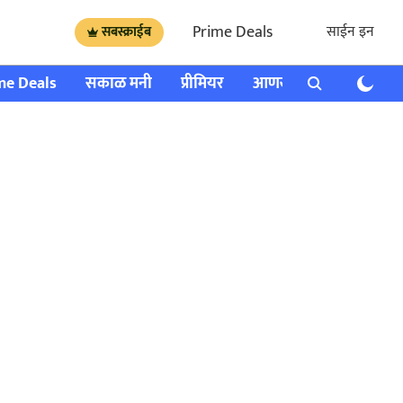
Prime Deals
साईन इन
सबस्क्राईब
me Deals
सकाळ मनी
प्रीमियर
आणखी
राशी भविष्य