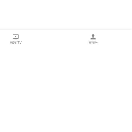
लाईव्ह TV
सकाळ+
l Programs
Print Products