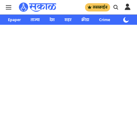
सबस्क्राईब
Epaper
ताज्या
देश
शहर
क्रीडा
Crime
साप्ताहिक