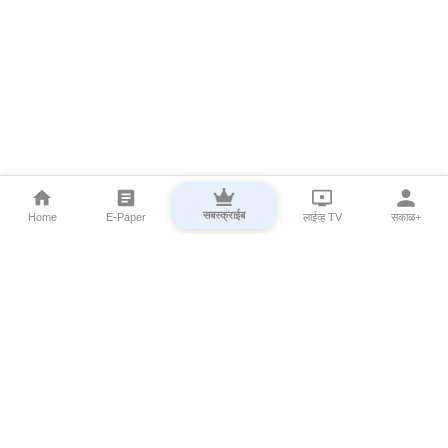
सबस्क्राईब
Home
E-Paper
लाईव्ह TV
सकाळ+
⌄
Marathi News