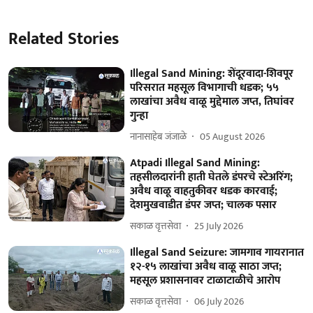
Related Stories
Illegal Sand Mining: शेंदूरवादा-शिवपूर
परिसरात महसूल विभागाची धडक; ५५
लाखांचा अवैध वाळू मुद्देमाल जप्त, तिघांवर
गुन्हा
नानासाहेब जंजाळे
05 August 2026
Atpadi Illegal Sand Mining:
तहसीलदारांनी हाती घेतले डंपरचे स्टेअरिंग;
अवैध वाळू वाहतुकीवर धडक कारवाई;
देशमुखवाडीत डंपर जप्त; चालक पसार
सकाळ वृत्तसेवा
25 July 2026
Illegal Sand Seizure: जामगाव गायरानात
१२-१५ लाखांचा अवैध वाळू साठा जप्त;
महसूल प्रशासनावर टाळाटाळीचे आरोप
सकाळ वृत्तसेवा
06 July 2026