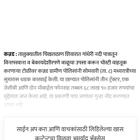
कन्नड :
तालुक्यातील चिखलठाण शिवारात गांधेरी नदी पात्रातून
विनापरवाना व बेकायदेशीरपणे वाळूचा उपसा करून चोरटी वाहतूक
करणाऱ्या टोळीवर कन्नड ग्रामीण पोलिसांनी सोमवारी (ता. ८) मध्यरात्रीच्या
सुमारास धडक कारवाई केली. या छाप्यात पोलिसांनी तीन ट्रॅक्टर, एक
जेसीबी आणि दोन मोबाईल फोनसह तब्बल ६८ लाख ९० हजार रुपयांचा
मुद्देमाल जप्त केला आहे. या प्रकरणी पाच जणांवर गुन्हा नोंद करण्यात
आला आहे.
साईन अप करा आणि वाचकांसाठी लिहिलेल्या खास
कन्टेन्टचा मिळवा अमर्याद ॲक्सेस