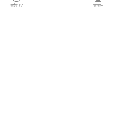
लाईव्ह TV
सकाळ+
l Programs
Print Products
Sakal Saptahik
hka
Family Doctor
 Crowdfunding
Sakal Publications
orm Pune India