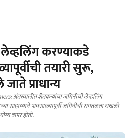
ेव्हलिंग करण्याकडे
ापूर्वीची तयारी सुरू,
 जाते प्राधान्य
s: अंतरवालीत शेतकऱ्यांचा जमिनीची लेव्हलिंग
नच्या साहाय्याने पावसाळ्यापूर्वी जमिनीची समतलता राखली
योग्य वापर होतो.