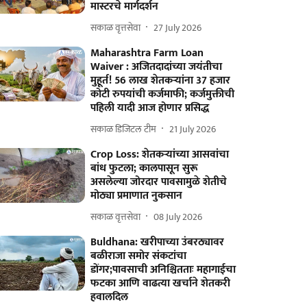
मास्टरचे मार्गदर्शन
सकाळ वृत्तसेवा
27 July 2026
Maharashtra Farm Loan
Waiver : अजितदादांच्या जयंतीचा
मुहूर्त! 56 लाख शेतकऱ्यांना 37 हजार
कोटी रुपयांची कर्जमाफी; कर्जमुक्तीची
पहिली यादी आज होणार प्रसिद्ध
सकाळ डिजिटल टीम
21 July 2026
Crop Loss: शेतकऱ्यांच्या आसवांचा
बांध फुटला; कालपासून सुरू
असलेल्या जोरदार पावसामुळे शेतीचे
मोठ्या प्रमाणात नुकसान
सकाळ वृत्तसेवा
08 July 2026
Buldhana: खरीपाच्या उंबरठ्यावर
बळीराजा समोर संकटांचा
डोंगर;पावसाची अनिश्चितताः महागाईचा
फटका आणि वाढत्या खर्चाने शेतकरी
हवालदिल