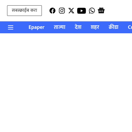
सबस्क्राईब करा
Epaper
ताज्या
देश
शहर
क्रीडा
C