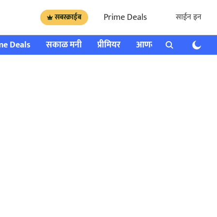
Prime Deals
साईन इन
सबस्क्राईब
me Deals
सकाळ मनी
प्रीमियर
आणखी
राशी भविष्य