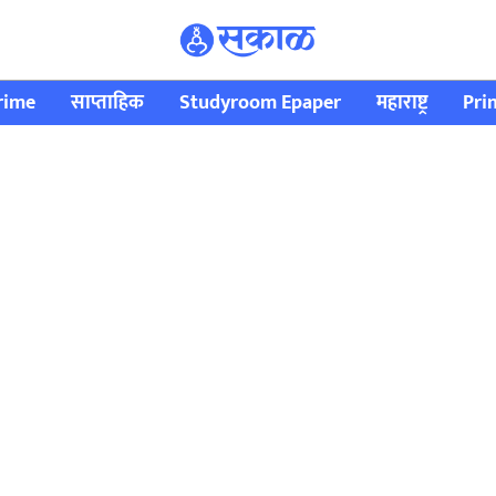
rime
साप्ताहिक
Studyroom Epaper
महाराष्ट्र
Pri