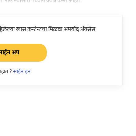
ा राखण्यासाठी विशेष प्रयत्न करत आहेत.
ेल्या खास कन्टेन्टचा मिळवा अमर्याद ॲक्सेस
साईन अप
आहात ?
साईन इन