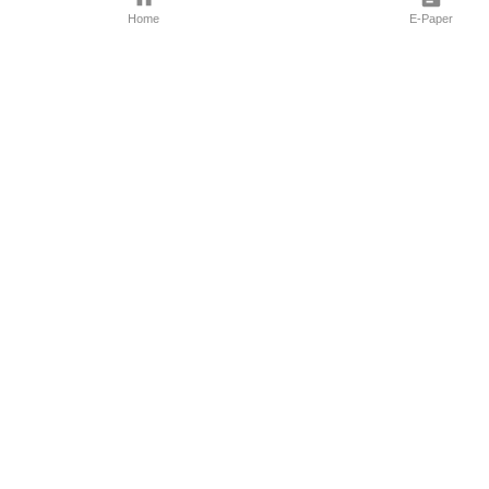
Home
E-Paper
Follow Us
Marathi News
Maharashtra N
Entertainment 
Sports News
Mumbai News