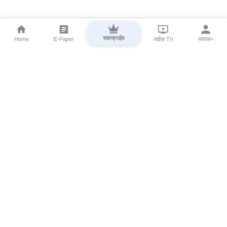
सबस्क्राईब
Home
E-Paper
लाईव्ह TV
सकाळ+
⌄
Marathi News
⌄
About Esakal
⌄
Digital Products
⌄
Sakal Programs