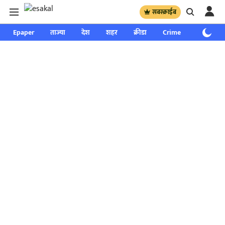
सबस्क्राईब
Epaper
ताज्या
देश
शहर
क्रीडा
Crime
साप्ताहिक