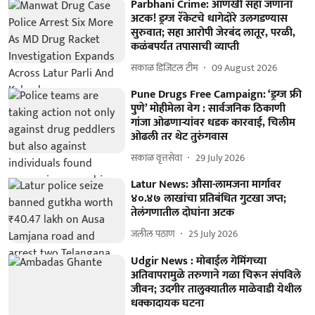
Parbhani Crime: आणखी सहा जणांना
अटक! ड्रग्ज रॅकेटचे धागेदोरे उलगडण्यास
सुरुवात; सहा आरोपी जेरबंद लातूर, परळी,
कळंबपर्यंत तपासाची व्याप्ती
सकाळ डिजिटल टीम
09 August 2026
Pune Drugs Free Campaign: ‘ड्रग्ज फ्री
पुणे’ मोहीमेला वेग : सार्वजनिक ठिकाणी
गांजा ओढणाऱ्यांवर धडक कारवाई, चिलीम
ओढली तर थेट तुरुंगवास
सकाळ वृत्तसेवा
29 July 2026
Latur News: औसा-लामजना मार्गावर
४०.४७ लाखांचा प्रतिबंधित गुटखा जप्त;
तेलंगणातील दोघांना अटक
जलील पठाण
25 July 2026
Udgir News : मोबाईल गेमिंगच्या
अतिवापरामुळे तरुणाने गळा चिरून संपविले
जीवन; उदगीर तालुक्यातील माळेवाडी येथील
धक्कादायक घटना