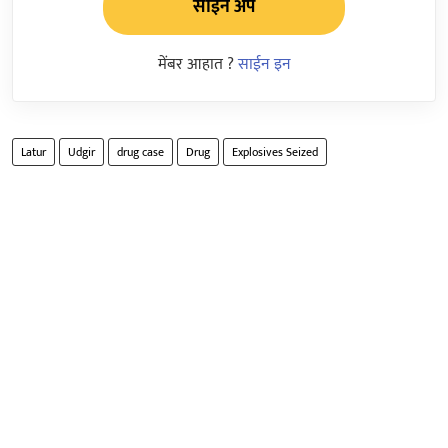
साईन अप
मेंबर आहात ?
साईन इन
Latur
Udgir
drug case
Drug
Explosives Seized