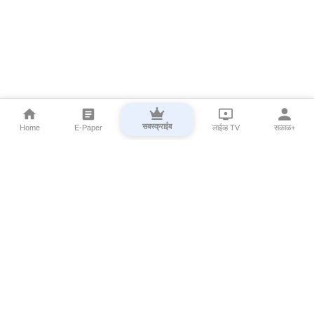
सबस्क्राईब
Home
E-Paper
लाईव्ह TV
सकाळ+
⌄
Marathi News
⌄
About Esakal