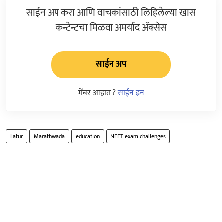
साईन अप करा आणि वाचकांसाठी लिहिलेल्या खास
कन्टेन्टचा मिळवा अमर्याद ॲक्सेस
साईन अप
मेंबर आहात ?
साईन इन
Latur
Marathwada
education
NEET exam challenges