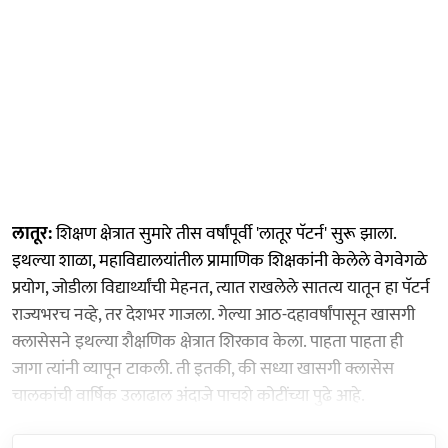
लातूर:
शिक्षण क्षेत्रात सुमारे तीस वर्षांपूर्वी 'लातूर पॅटर्न' सुरू झाला.
इथल्या शाळा, महाविद्यालयांतील प्रामाणिक शिक्षकांनी केलेले वेगवेगळे
प्रयोग, जोडीला विद्यार्थ्यांची मेहनत, त्यात राखलेले सातत्य यातून हा पॅटर्न
राज्यभरच नव्हे, तर देशभर गाजला. गेल्या आठ-दहावर्षांपासून खासगी
क्लासेसने इथल्या शैक्षणिक क्षेत्रात शिरकाव केला. पाहता पाहता ही
जागा त्यांनी व्यापून टाकली. ती इतकी, की सध्या खासगी क्लासेस
चालकांची वार्षिक उलाढाल अंदाजे पाचशे कोटींच्या पुढे आहे.