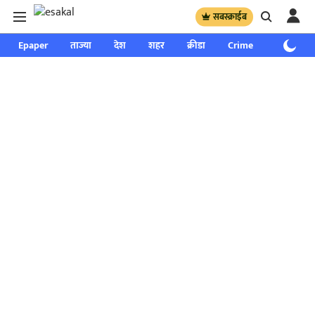
सबस्क्राईब
Epaper
ताज्या
देश
शहर
क्रीडा
Crime
साप्ताहिक