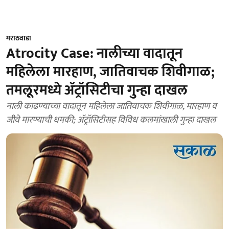
मराठवाडा
Atrocity Case: नालीच्या वादातून
महिलेला मारहाण, जातिवाचक शिवीगाळ;
तमलूरमध्ये ॲट्रॉसिटीचा गुन्हा दाखल
नाली काढण्याच्या वादातून महिलेला जातिवाचक शिवीगाळ, मारहाण व
जीवे मारण्याची धमकी; ॲट्रॉसिटीसह विविध कलमांखाली गुन्हा दाखल