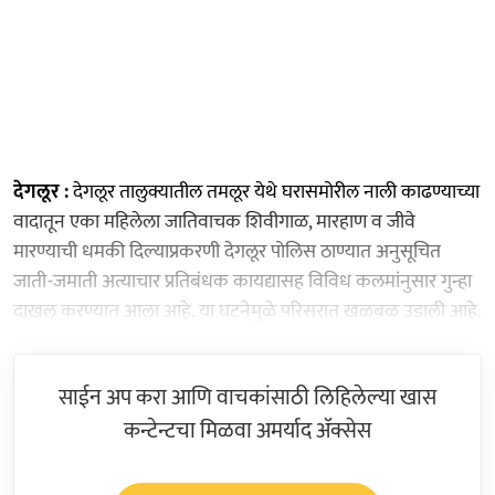
देगलूर :
देगलूर तालुक्यातील तमलूर येथे घरासमोरील नाली काढण्याच्या
वादातून एका महिलेला जातिवाचक शिवीगाळ, मारहाण व जीवे
मारण्याची धमकी दिल्याप्रकरणी देगलूर पोलिस ठाण्यात अनुसूचित
जाती-जमाती अत्याचार प्रतिबंधक कायद्यासह विविध कलमांनुसार गुन्हा
दाखल करण्यात आला आहे. या घटनेमुळे परिसरात खळबळ उडाली आहे.
साईन अप करा आणि वाचकांसाठी लिहिलेल्या खास
कन्टेन्टचा मिळवा अमर्याद ॲक्सेस