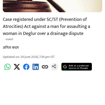
Case registered under SC/ST (Prevention of
Atrocities) Act against a man for assaulting a
woman in Deglur over a drainage dispute
esakal
अनिल कदम
Updated on
:
29 June 2026, 7:36 pm
IST
Add as a preferred
source on Google