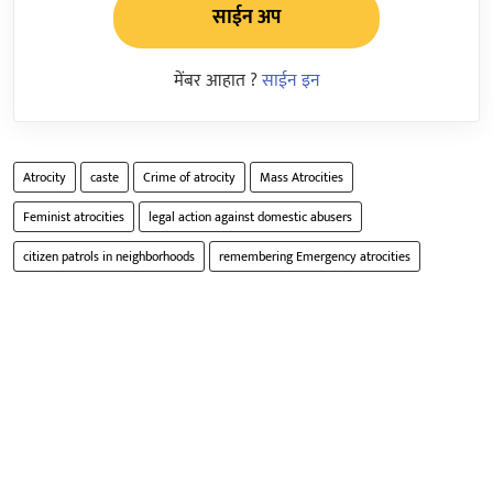
साईन अप
मेंबर आहात ?
साईन इन
Atrocity
caste
Crime of atrocity
Mass Atrocities
Feminist atrocities
legal action against domestic abusers
citizen patrols in neighborhoods
remembering Emergency atrocities