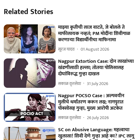
Related Stories
माझ्या कृतीची लाज वाटते, जे बोलले ते
माफीलायक नव्हतं; PM मोदींना शिवीगाळ
करणाऱ्या विद्यार्थीनीचा माफिनामा
सूरज यादव
01 August 2026
Nagpur Extortion Case: दोन लाखांच्या
खंडणीसाठी हल्ला; तोतया पोलिसासह
दोघांविरुद्ध गुन्हा दाखल
सकाळ वृत्तसेवा
31 July 2026
Nagpur POCSO Case : अल्पवयीन
मुलीचे धर्मांतरण करून लग्न; नागपुरात
पॉक्सोसह गुन्हा, मुख्य आरोपी अटकेत
सकाळ वृत्तसेवा
26 July 2026
SC on Abusive Language: महत्त्वाचा
खुलासा! शिवी देणे गुन्हा आहे का? IPC लागू