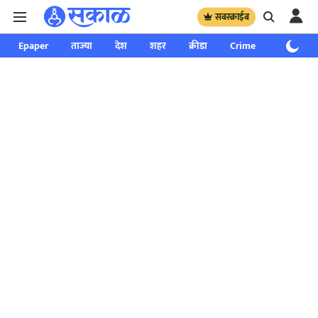
सबस्क्राईब
Epaper
ताज्या
देश
शहर
क्रीडा
Crime
साप्ताहिक