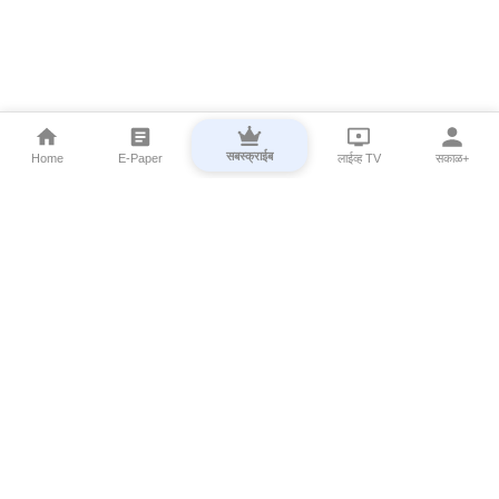
सबस्क्राईब
Home
E-Paper
लाईव्ह TV
सकाळ+
⌄
Marathi News
⌄
About Esakal