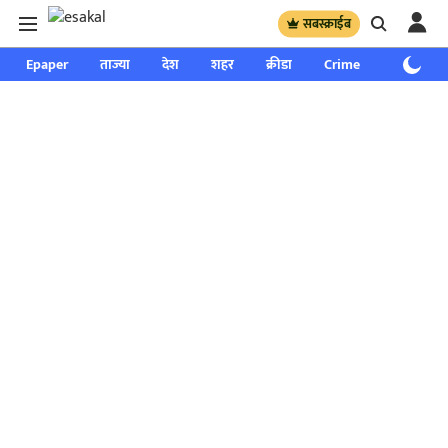
सबस्क्राईब
Epaper
ताज्या
देश
शहर
क्रीडा
Crime
साप्ताहिक