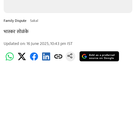
Family Dispute
Sakal
भास्कर सोळंके
Updated on
:
16 June 2025, 10:43 pm
IST
Add as a preferred
source on Google