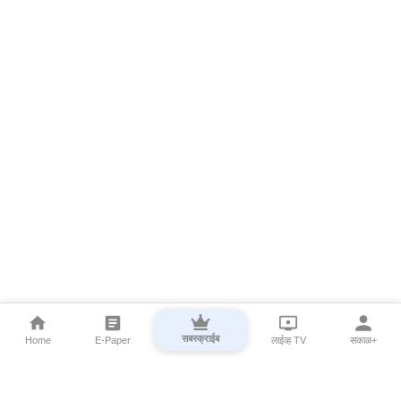
सबस्क्राईब
Home
E-Paper
लाईव्ह TV
सकाळ+