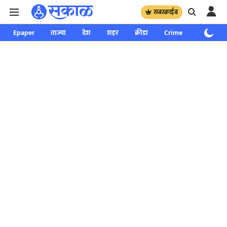
सबस्क्राईब
Epaper
ताज्या
देश
शहर
क्रीडा
Crime
साप्ताहिक