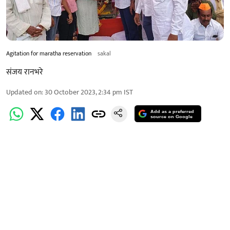
Agitation for maratha reservation
sakal
संजय रानभरे
Updated on
:
30 October 2023, 2:34 pm
IST
Add as a preferred
source on Google