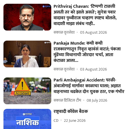
Prithviraj Chavan: 'टिप्पणी टाळली
असती तर बरे झाले असते'; सुनेत्रा पवार
वादावर पृथ्वीराज चव्हाण स्पष्टच बोलले,
वादाशी माझा संबंध नाही..
सकाळ वृत्तसेवा
05 August 2026
Pankaja Munde: कधी कधी
राजकारणातून निवृत्त व्हावंसं वाटतं; पंकजा
मुंडेंच्या विधानाची जोरदार चर्चा, आता
कंटाळा आला...
सकाळ वृत्तसेवा
03 August 2026
Parli Ambajogai Accident: परळी-
अंबाजोगाई मार्गावर काळाचा घाला; अज्ञात
वाहनाच्या धडकेत दोन युवक ठार, एक गंभीर
सकाळ डिजिटल टीम
08 July 2026
राष्ट्रवादी कॉंग्रेस बैठक
CD
22 June 2026