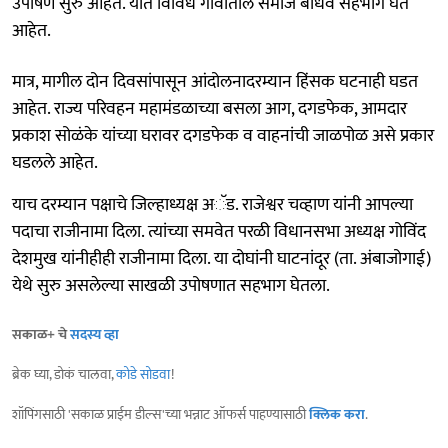
उपोषणे सुरु आहेत. यात विविध गावांतील समाज बांधव सहभाग घेत
आहेत.
मात्र, मागील दोन दिवसांपासून आंदोलनादरम्यान हिंसक घटनाही घडत
आहेत. राज्य परिवहन महामंडळाच्या बसला आग, दगडफेक, आमदार
प्रकाश सोळंके यांच्या घरावर दगडफेक व वाहनांची जाळपोळ असे प्रकार
घडलले आहेत.
याच दरम्यान पक्षाचे जिल्हाध्यक्ष अॅड. राजेश्वर चव्हाण यांनी आपल्या
पदाचा राजीनामा दिला. त्यांच्या समवेत परळी विधानसभा अध्यक्ष गोविंद
देशमुख यांनीहीही राजीनामा दिला. या दोघांनी घाटनांदूर (ता. अंबाजोगाई)
येथे सुरु असलेल्या साखळी उपोषणात सहभाग घेतला.
सकाळ+ चे
सदस्य व्हा
ब्रेक घ्या, डोकं चालवा,
कोडे सोडवा
!
शॉपिंगसाठी 'सकाळ प्राईम डील्स'च्या भन्नाट ऑफर्स पाहण्यासाठी
क्लिक करा
.