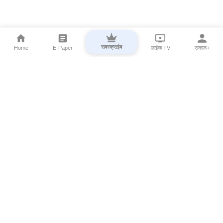
सबस्क्राईब
Home
E-Paper
लाईव्ह TV
सकाळ+
⌄
Marathi News
⌄
About Esakal
⌄
Digital Products