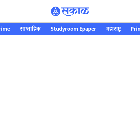
rime
साप्ताहिक
Studyroom Epaper
महाराष्ट्र
Pri