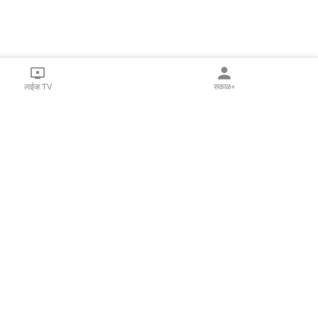
लाईव्ह TV
सकाळ+
l Programs
Print Products