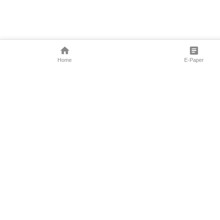
Home
E-Paper
Follow Us
Marathi News