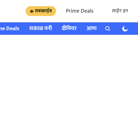
Prime Deals
साईन इन
सबस्क्राईब
me Deals
सकाळ मनी
प्रीमियर
आणखी
राशी भविष्य