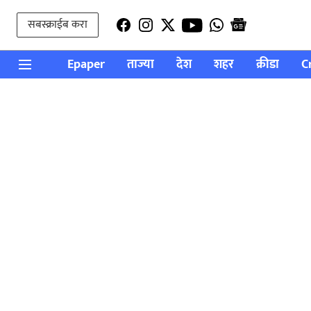
सबस्क्राईब करा
Epaper
ताज्या
देश
शहर
क्रीडा
C