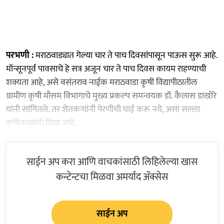
परभणी :
मराठवाड्यात गेल्या चार ते पाच दिवसांपासून पाऊस सुरू आहे.
मॉन्सूनपूर्व पावसाचे हे सत्र अजून चार ते पाच दिवस कायम राहण्याची
शक्यता आहे, असे वसंतराव नाईक मराठवाडा कृषी विद्यापीठातील
ग्रामीण कृषी मौसम विभागाचे मुख्य प्रकल्प समन्वयक डॉ. कैलास डाखोरे
यांनी सांगितले. तर शेतकऱ्यांनी पेरणीची घाई करू नये, असा सल्ला
कृषितज्ज्ञांनी दिला आहे.
साईन अप करा आणि वाचकांसाठी लिहिलेल्या खास
कन्टेन्टचा मिळवा अमर्याद ॲक्सेस
साईन अप