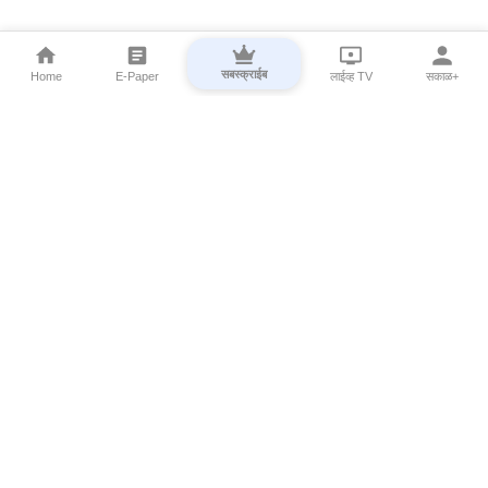
सबस्क्राईब
Home
E-Paper
लाईव्ह TV
सकाळ+
⌄
Marathi News
⌄
About Esakal
⌄
Digital Products
⌄
Sakal Programs