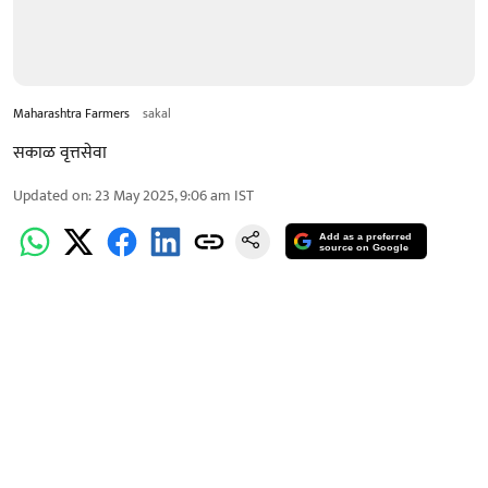
Maharashtra Farmers
sakal
सकाळ वृत्तसेवा
Updated on
:
23 May 2025, 9:06 am
IST
Add as a preferred
source on Google