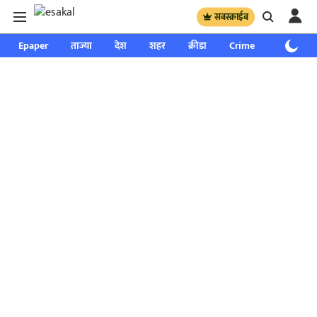
सबस्क्राईब
Epaper
ताज्या
देश
शहर
क्रीडा
Crime
साप्ताहिक