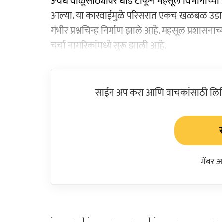
अवैध वाळूसाठ्यावर धाड टाकून महसूल विभागाच्या अध
आल्या. या कारवाईमुळे परिसरात एकच खळबळ उडाल
गंभीर प्रश्नचिन्ह निर्माण झाले आहे. महसूल प्रशास
चर्चा नागरिकांमध्ये सुरू झाली आहे.
साईन अप करा आणि वाचकांसाठी लिहिल
मेंबर 