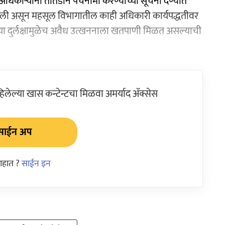
िकाऱ्यांना तातडीने पंचनामा करण्याच्या सूचना देण्यात
ी असून महसूल विभागातील काही अधिकारी कार्यपद्धतीवर
नाच्या दुर्लक्षामुळेच अवैध उत्खननाला खतपाणी मिळत असल्याची
ेल्या खास कन्टेन्टचा मिळवा अमर्याद ॲक्सेस
साईन अप
आहात ?
साईन इन