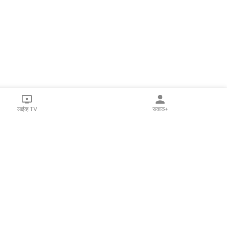
लाईव्ह TV
सकाळ+