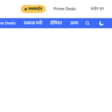
Prime Deals
साईन इन
सबस्क्राईब
me Deals
सकाळ मनी
प्रीमियर
आणखी
राशी भविष्य