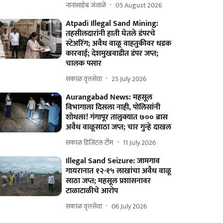
नानासाहेब जंजाळे
05 August 2026
Atpadi Illegal Sand Mining:
तहसीलदारांनी हाती घेतले डंपरचे
स्टेअरिंग; अवैध वाळू वाहतुकीवर धडक
कारवाई; देशमुखवाडीत डंपर जप्त;
चालक पसार
सकाळ वृत्तसेवा
25 July 2026
Aurangabad News: महसूल
विभागाला दिसला नाही, पोलिसांनी
शोधला! गंगापूर तालुक्यात ७०० ब्रास
अवैध वाळूसाठा जप्त; चार गुन्हे दाखल
सकाळ डिजिटल टीम
11 July 2026
Illegal Sand Seizure: जामगाव
गायरानात १२-१५ लाखांचा अवैध वाळू
साठा जप्त; महसूल प्रशासनावर
टाळाटाळीचे आरोप
सकाळ वृत्तसेवा
06 July 2026