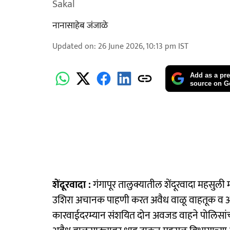
Sakal
नानासाहेब जंजाळे
Updated on
:
26 June 2026, 10:13 pm
IST
Add as a pre
source on G
शेंदूरवादा :
गंगापूर तालुक्यातील शेंदूरवादा महसुली 
उशिरा अचानक पाहणी करत अवैध वाळू वाहतूक व अ
कारवाईदरम्यान संशयित दोन अवजड वाहने पोलिसांच्य