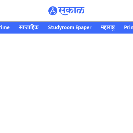
rime
साप्ताहिक
Studyroom Epaper
महाराष्ट्र
Pri