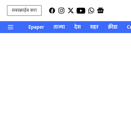
सबस्क्राईब करा
Epaper
ताज्या
देश
शहर
क्रीडा
C