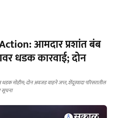
ction: आमदार प्रशांत बंब
नावर धडक कारवाई; दोन
त धडक मोहीम; दोन अवजड वाहने जप्त, शेंदूरवादा परिसरातील
ा सूचना