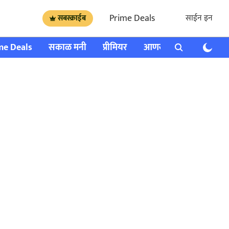
Prime Deals
साईन इन
सबस्क्राईब
me Deals
सकाळ मनी
प्रीमियर
आणखी
राशी भविष्य