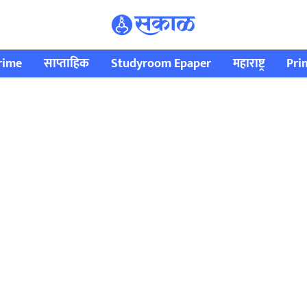
rime
साप्ताहिक
Studyroom Epaper
महाराष्ट्र
Pri