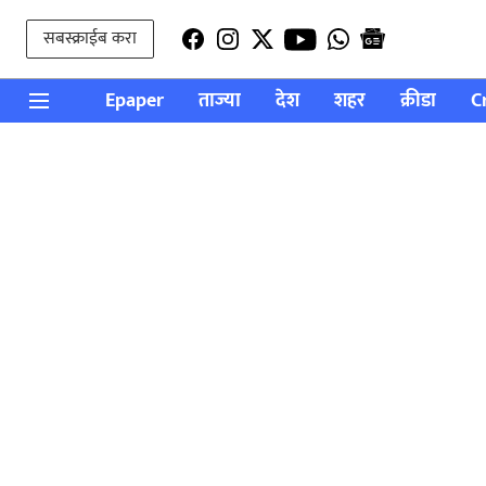
सबस्क्राईब करा
Epaper
ताज्या
देश
शहर
क्रीडा
C