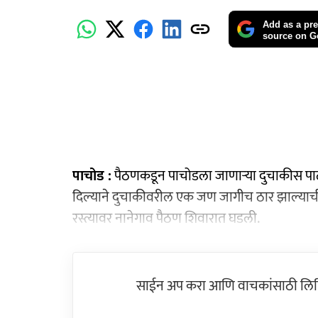
Add as a pre
source on G
पाचोड :
पैठणकडून पाचोडला जाणाऱ्या दुचाकीस पाठी
दिल्याने दुचाकीवरील एक जण जागीच ठार झाल्याची घट
रस्त्यावर नानेगाव पैठण शिवारात घडली.
साईन अप करा आणि वाचकांसाठी लिहिल