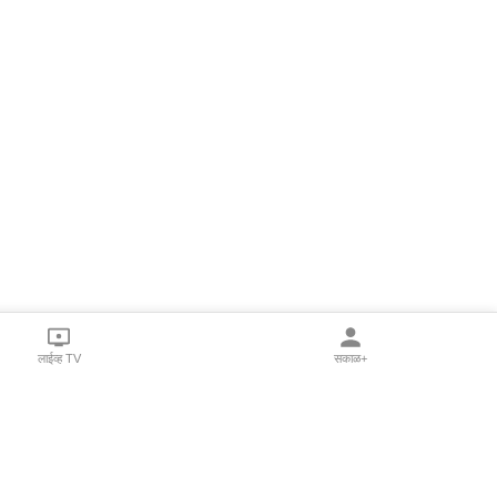
लाईव्ह TV
सकाळ+