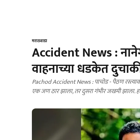
मराठवाडा
Accident News : नाने
वाहनाच्या धडकेत दुचाकी
Pachod Accident News : पाचोड - पैठण रस्त्यावर
एक जण ठार झाला, तर दुसरा गंभीर जखमी झाला. हा अ