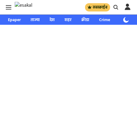
सबस्क्राईब
Epaper
ताज्या
देश
शहर
क्रीडा
Crime
साप्ताहिक