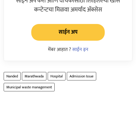
साईन अप करा आणि वाचकांसाठी लिहिलेल्या खास
कन्टेन्टचा मिळवा अमर्याद ॲक्सेस
साईन अप
मेंबर आहात ?
साईन इन
Nanded
Marathwada
Hospital
Admission Issue
Municipal waste management