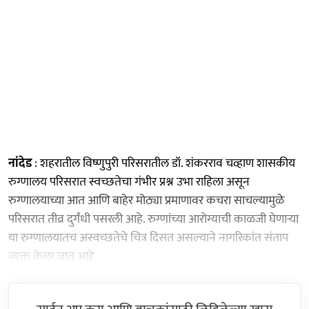
नांदेड
: शहरातील विष्णुपुरी परिसरातील डॉ. शंकरराव चव्हाण शासकीय
रुग्णालय परिसरात स्वच्छतेचा गंभीर प्रश्न उभा राहिला असून
रुग्णालयाच्या आत आणि बाहेर मोठ्या प्रमाणावर कचरा साचल्यामुळे
परिसरात तीव्र दुर्गंधी पसरली आहे. रुग्णांच्या आरोग्याची काळजी घेणाऱ्या
या रुग्णालयातच अस्वच्छतेचे चित्र दिसत असल्याने नागरिकांत संताप
व्यक्त केला जात आहे.