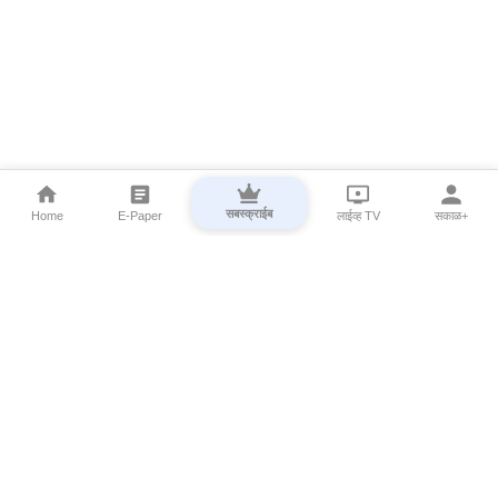
सबस्क्राईब
Home
E-Paper
लाईव्ह TV
सकाळ+
⌄
Marathi News
⌄
About Esakal