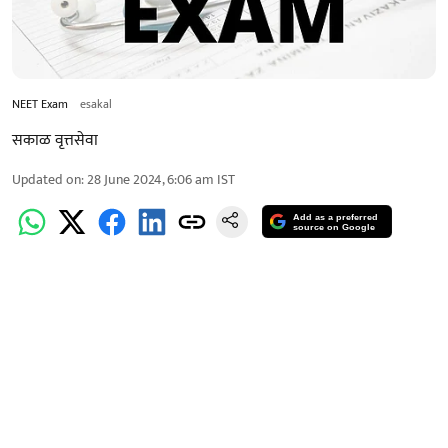
NEET Exam
esakal
सकाळ वृत्तसेवा
Updated on
:
28 June 2024, 6:06 am
IST
Add as a preferred
source on Google