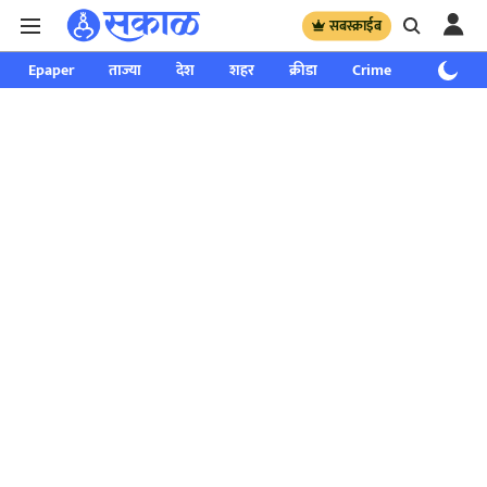
सबस्क्राईब
Epaper
ताज्या
देश
शहर
क्रीडा
Crime
साप्ताहिक