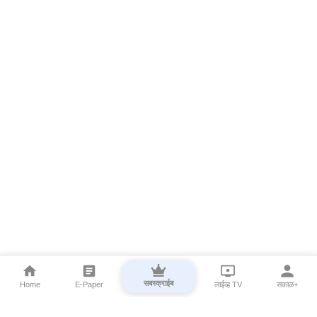
सबस्क्राईब
Home
E-Paper
लाईव्ह TV
सकाळ+