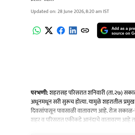
Updated on
:
28 June 2026, 8:20 am
IST
Add as a pre
source on G
परभणी:
शहरासह परिसरात शनिवारी (ता.२७) सकाळी
अधूनमधून सरी सुरूच होत्या. यामुळे शहरातील प्रमु
दिवसांपासून पावसाळी वातावरण आहे. रोज सकाळ-स
शहर व परिसरात एकीकडे आनंदाचे वातावरण आहे तर 