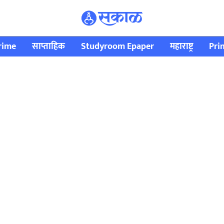
rime
साप्ताहिक
Studyroom Epaper
महाराष्ट्र
Pri