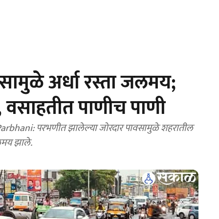
ामुळे अर्धा रस्ता जलमय;
र्ग, वसाहतीत पाणीच पाणी
bhani: परभणीत झालेल्या जोरदार पावसामुळे शहरातील
जलमय झाले.