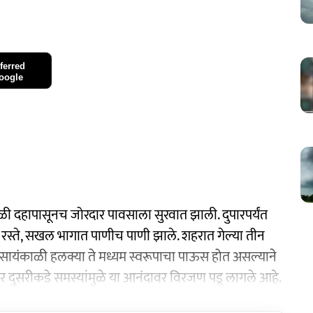
ferred
oogle
 दहापासूनच जोरदार पावसाला सुरवात झाली. दुपारपर्यंत
ख रस्ते, सखल भागात पाणीच पाणी झाले. शहरात गेल्या तीन
ायंकाळी हलक्या ते मध्यम स्वरूपाचा पाऊस होत असल्याने
दुसरीकडे समस्यांमुळे या आनंदावर विरजण पडू लागले आहे.