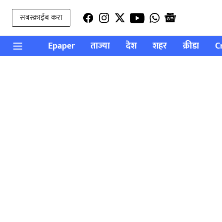
सबस्क्राईब करा
Epaper
ताज्या
देश
शहर
क्रीडा
C