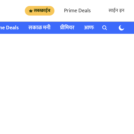
Prime Deals
साईन इन
सबस्क्राईब
me Deals
सकाळ मनी
प्रीमियर
आणखी
राशी भविष्य