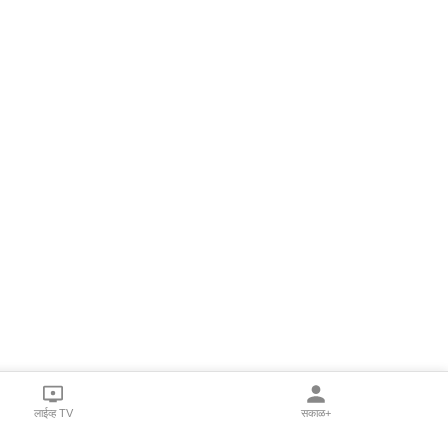
लाईव्ह TV
सकाळ+