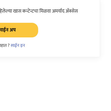
ेल्या खास कन्टेन्टचा मिळवा अमर्याद ॲक्सेस
साईन अप
आहात ?
साईन इन