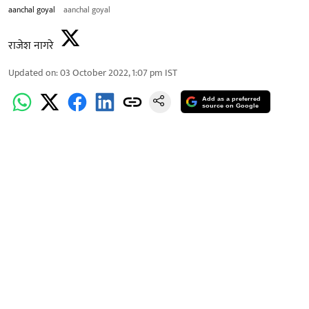
aanchal goyal
aanchal goyal
राजेश नागरे
Updated on
:
03 October 2022, 1:07 pm
IST
Add as a preferred
source on Google