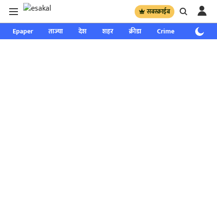
सबस्क्राईब
Epaper
ताज्या
देश
शहर
क्रीडा
Crime
साप्ताहिक