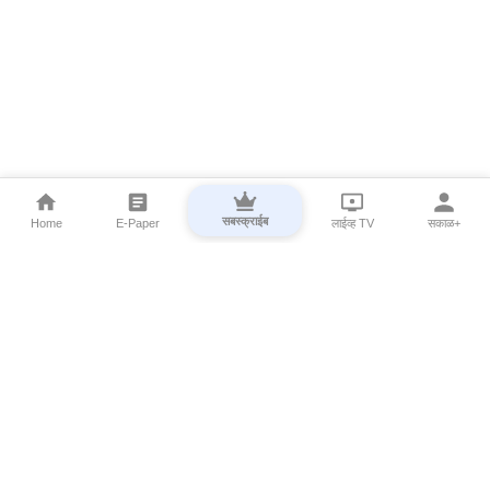
सबस्क्राईब
Home
E-Paper
लाईव्ह TV
सकाळ+
⌄
Marathi News
⌄
About Esakal