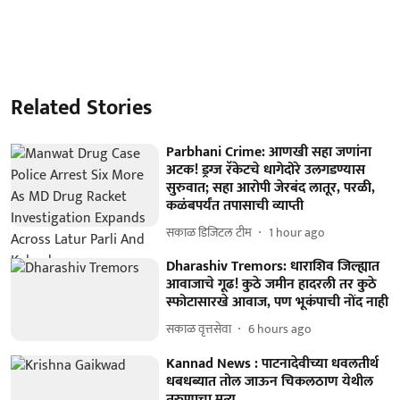
Related Stories
Parbhani Crime: आणखी सहा जणांना
अटक! ड्रग्ज रॅकेटचे धागेदोरे उलगडण्यास
सुरुवात; सहा आरोपी जेरबंद लातूर, परळी,
कळंबपर्यंत तपासाची व्याप्ती
सकाळ डिजिटल टीम
1 hour ago
Dharashiv Tremors: धाराशिव जिल्ह्यात
आवाजाचे गूढ! कुठे जमीन हादरली तर कुठे
स्फोटासारखे आवाज, पण भूकंपाची नोंद नाही
सकाळ वृत्तसेवा
6 hours ago
Kannad News : पाटनादेवीच्या धवलतीर्थ
धबधब्यात तोल जाऊन चिकलठाण येथील
तरुणाचा मुत्यु