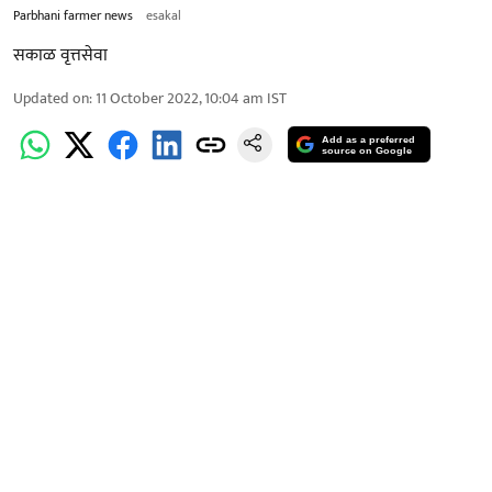
Parbhani farmer news
esakal
सकाळ वृत्तसेवा
Updated on
:
11 October 2022, 10:04 am
IST
Add as a preferred
source on Google