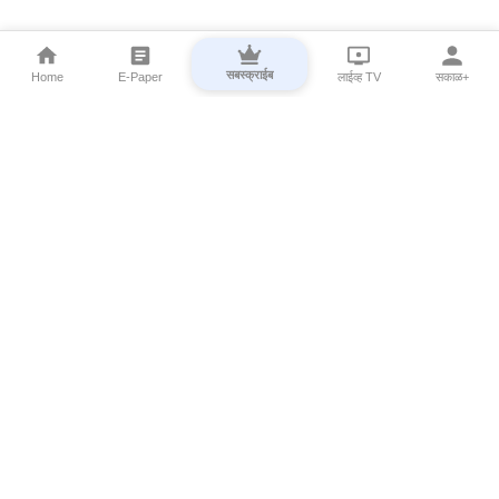
सबस्क्राईब
Home
E-Paper
लाईव्ह TV
सकाळ+
⌄
Marathi News
⌄
About Esakal
⌄
Digital Products
⌄
Sakal Programs