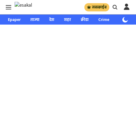
सबस्क्राईब
Epaper
ताज्या
देश
शहर
क्रीडा
Crime
साप्ताहिक