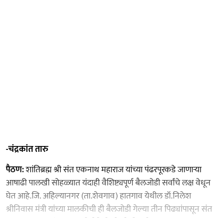
-चंद्रकांत तारु
पैठण:
शांतिब्रह्म श्री संत एकनाथ महाराज यांच्या पंढरपूरकडे जाणाऱ्या
आषाढी पालखी सोहळ्यात यंदाही वैशिष्ट्यपूर्ण बैलजोडी सर्वांचे लक्ष वेधून
घेत आहे.जि. अहिल्यानगर (ता.शेवगाव) हातगाव येथील डॉ.निलेश
श्रीनिवास मंत्री यांच्या मालकीची ही बैलजोडी गेल्या तीन पिढ्यांपासून संत