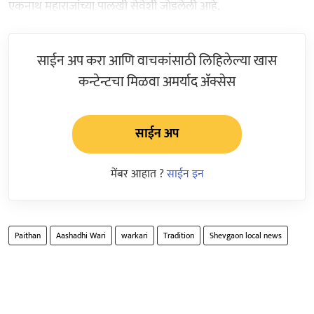
एकनाथ महाराजांच्या पालखी सेवेशी जोडलेली आहे.
साईन अप करा आणि वाचकांसाठी लिहिलेल्या खास
कन्टेन्टचा मिळवा अमर्याद ॲक्सेस
साईन अप
मेंबर आहात ?
साईन इन
Paithan
Aashadhi Wari
warkari
Tradition
Shevgaon local news