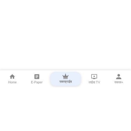
सबस्क्राईब
Home
E-Paper
लाईव्ह TV
सकाळ+