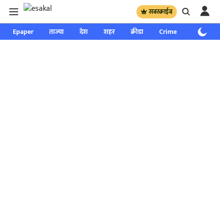
सबस्क्राईब
Epaper
ताज्या
देश
शहर
क्रीडा
Crime
साप्ताहिक