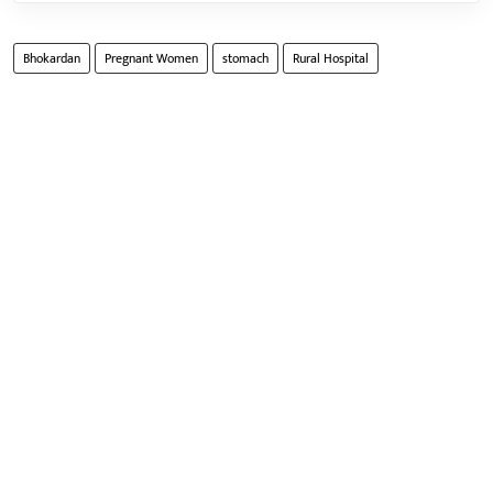
Bhokardan
Pregnant Women
stomach
Rural Hospital