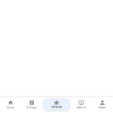
सबस्क्राईब
Home
E-Paper
लाईव्ह TV
सकाळ+