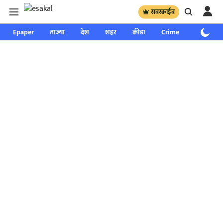
सबस्क्राईब
Epaper
ताज्या
देश
शहर
क्रीडा
Crime
साप्ताहिक