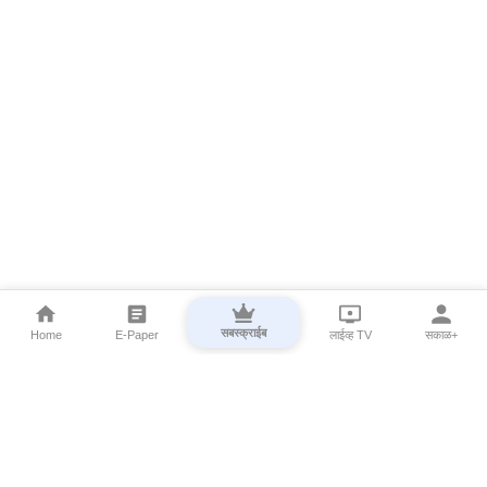
सबस्क्राईब
Home
E-Paper
लाईव्ह TV
सकाळ+