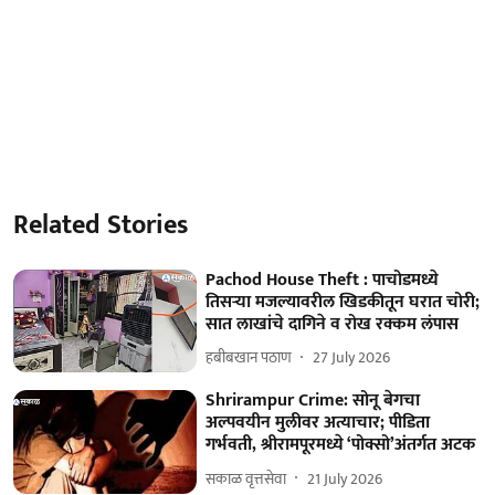
Related Stories
Pachod House Theft : पाचोडमध्ये
तिसऱ्या मजल्यावरील खिडकीतून घरात चोरी;
सात लाखांचे दागिने व रोख रक्कम लंपास
हबीबखान पठाण
27 July 2026
Shrirampur Crime: सोनू बेगचा
अल्पवयीन मुलीवर अत्याचार; पीडिता
गर्भवती, श्रीरामपूरमध्ये ‘पोक्सो’अंतर्गत अटक
सकाळ वृत्तसेवा
21 July 2026