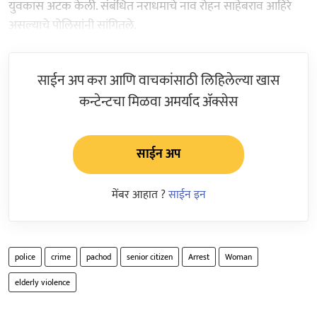
युवकास अटक केली. संबंधित नराधमाचे नाव रोहन साहेबराव आहिरे
असल्याचे पोलिसांनी सांगितले.
साईन अप करा आणि वाचकांसाठी लिहिलेल्या खास
कन्टेन्टचा मिळवा अमर्याद ॲक्सेस
साईन अप
मेंबर आहात ?
साईन इन
police
crime
pachod
senior citizen
Arrest
Woman
elderly violence