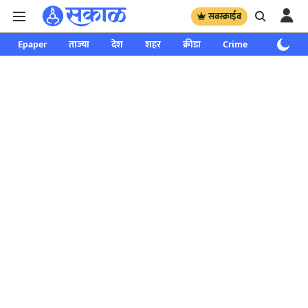
सबस्क्राईब
Epaper
ताज्या
देश
शहर
क्रीडा
Crime
साप्ताहिक