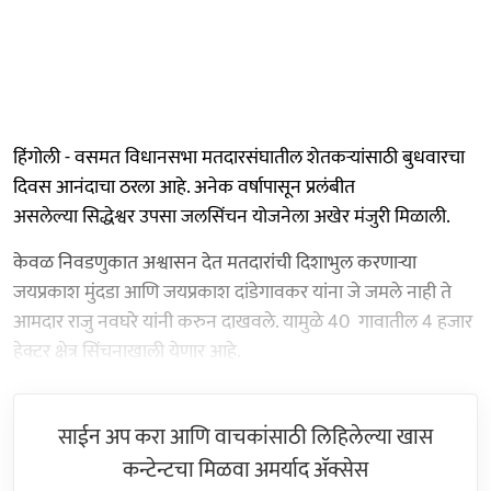
हिंगोली - वसमत विधानसभा मतदारसंघातील शेतकऱ्यांसाठी बुधवारचा
दिवस आनंदाचा ठरला आहे. अनेक वर्षापासून प्रलंबीत
असलेल्या सिद्धेश्वर उपसा जलसिंचन योजनेला अखेर मंजुरी मिळाली.
केवळ निवडणुकात अश्वासन देत मतदारांची दिशाभुल करणाऱ्या
जयप्रकाश मुंदडा आणि जयप्रकाश दांडेगावकर यांना जे जमले नाही ते
आमदार राजु नवघरे यांनी करुन दाखवले. यामुळे 40 गावातील 4 हजार
हेक्टर क्षेत्र सिंचनाखाली येणार आहे.
साईन अप करा आणि वाचकांसाठी लिहिलेल्या खास
कन्टेन्टचा मिळवा अमर्याद ॲक्सेस