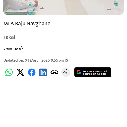
MLA Raju Navghane
sakal
पंजाब नवघरे
Updated on
:
04 March 2026, 9:56 pm
IST
Add as a preferred
source on Google