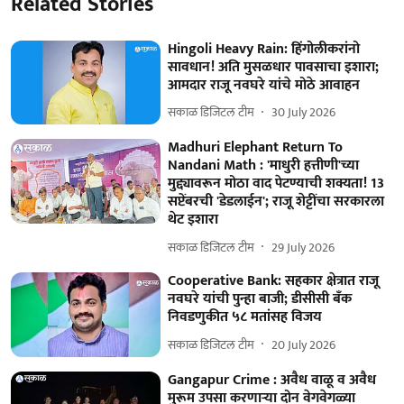
Related Stories
Hingoli Heavy Rain: हिंगोलीकरांनो
सावधान! अति मुसळधार पावसाचा इशारा;
आमदार राजू नवघरे यांचे मोठे आवाहन
सकाळ डिजिटल टीम
30 July 2026
Madhuri Elephant Return To
Nandani Math : 'माधुरी हत्तीणी'च्या
मुद्द्यावरून मोठा वाद पेटण्याची शक्यता! 13
सप्टेंबरची 'डेडलाईन'; राजू शेट्टींचा सरकारला
थेट इशारा
सकाळ डिजिटल टीम
29 July 2026
Cooperative Bank: सहकार क्षेत्रात राजू
नवघरे यांची पुन्हा बाजी; डीसीसी बँक
निवडणुकीत ५८ मतांसह विजय
सकाळ डिजिटल टीम
20 July 2026
Gangapur Crime : अवैध वाळू व अवैध
मुरूम उपसा करणाऱ्या दोन वेगवेगळ्या