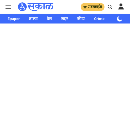
सबस्क्राईब
Epaper
ताज्या
देश
शहर
क्रीडा
Crime
साप्ताहिक