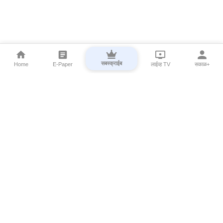
सबस्क्राईब
Home
E-Paper
लाईव्ह TV
सकाळ+
⌄
Marathi News
⌄
About Esakal
⌄
Digital Products