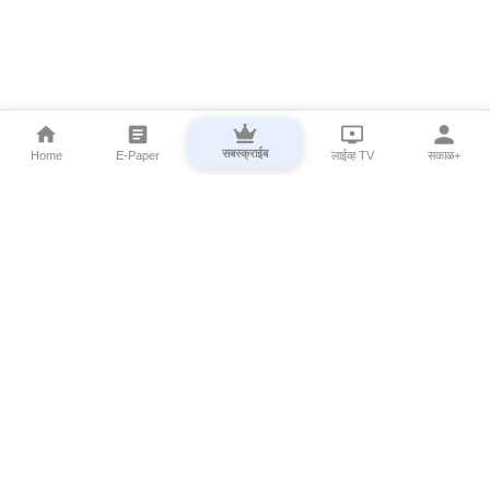
सबस्क्राईब
Home
E-Paper
लाईव्ह TV
सकाळ+
⌄
Marathi News
⌄
About Esakal
⌄
Digital Products