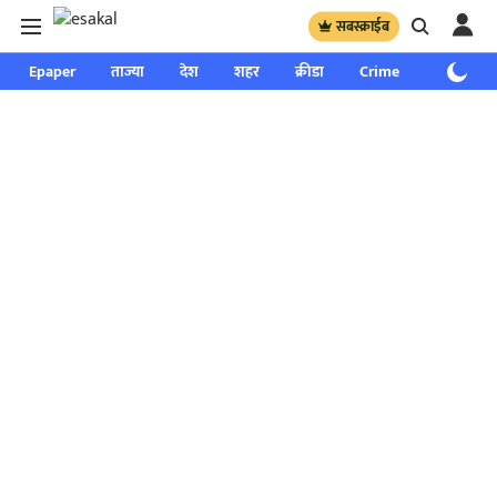
सबस्क्राईब
Epaper
ताज्या
देश
शहर
क्रीडा
Crime
साप्ताहिक