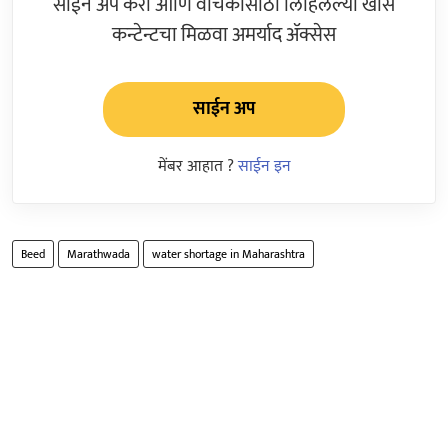
साईन अप करा आणि वाचकांसाठी लिहिलेल्या खास
कन्टेन्टचा मिळवा अमर्याद ॲक्सेस
साईन अप
मेंबर आहात ?
साईन इन
Beed
Marathwada
water shortage in Maharashtra