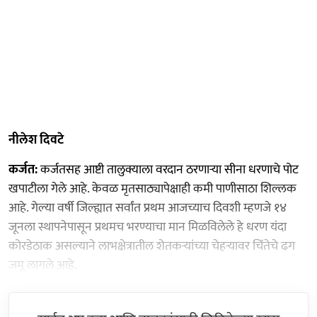
नीलेश दिवटे
कर्जत:
कर्जतसह आष्टी तालुक्याला वरदान ठरणाऱ्या सीना धरणाचे पोट
खपाटीला गेले आहे. केवळ मृतसाठ्यापेक्षाही कमी पाणीसाठा शिल्लक
आहे. गेल्या वर्षी जिल्ह्यात सर्वांत प्रथम आजच्याच दिवशी म्हणजे १४
जूनला स्थापनेपासून प्रथमच भरण्याचा मान मिळविलेले हे धरण यंदा
कोरडेठाक असल्याने लाभक्षेत्रातील शेतकऱ्यांच्या चेहऱ्यावर चिंतेचे ढग
जमू लागले आहे.