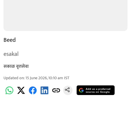
Beed
esakal
सकाळ वृत्तसेवा
Updated on
:
15 June 2026, 10:10 am
IST
Add as a preferred
source on Google