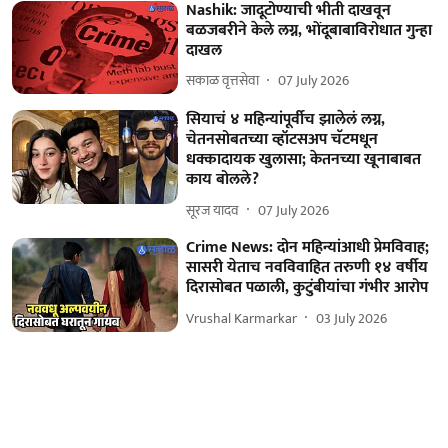
Nashik: जादूटोण्याची भीती दाखवून
बळजबरीने केले लग्न, भोंदूबाबाविरोधात गुन्हा
दाखल
सकाळ वृत्तसेवा
07 July 2026
सियाचं ४ महिन्यांपूर्वीच झालेलं लग्न,
चेतनसोबतच्या व्हॉटसअप चॅटमधून
धक्कादायक खुलासा; केतनच्या खूनाबाबत
काय बोलले?
सूरज यादव
07 July 2026
Crime News: दोन महिन्यांआधी प्रेमविवाह;
सासरी येताच नवविवाहित तरुणी १४ वर्षीय
दिरासोबत पळाली, कुटुंबीयांचा गंभीर आरोप
Vrushal Karmarkar
03 July 2026