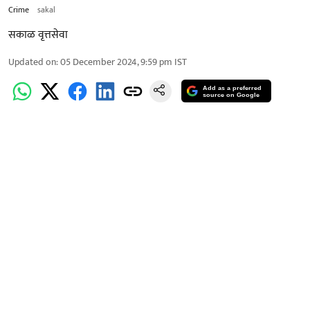
Crime
sakal
सकाळ वृत्तसेवा
Updated on
:
05 December 2024, 9:59 pm
IST
Add as a preferred
source on Google