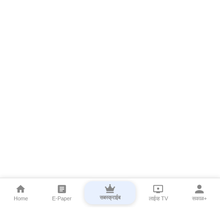
सबस्क्राईब
Home
E-Paper
लाईव्ह TV
सकाळ+