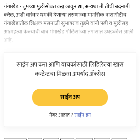
गंगाखेड - तुमच्या मुलीसोबत लग्न लावून द्या, अन्यथा मी तीची बदनामी
करेल, अशी वारंवार धमकी देणार्‍या तरुणाच्या मानसिक त्रासापोटीच
गंगाखेडातील शिक्षक मसनाजी सुभाषराव तुडमे यांनी पत्नी व मुलीसह
आत्महत्या केल्याची बाब गंगाखेड पोलिसांच्या तपासात उघडकीस आली
आहे.
साईन अप करा आणि वाचकांसाठी लिहिलेल्या खास
कन्टेन्टचा मिळवा अमर्याद ॲक्सेस
साईन अप
मेंबर आहात ?
साईन इन