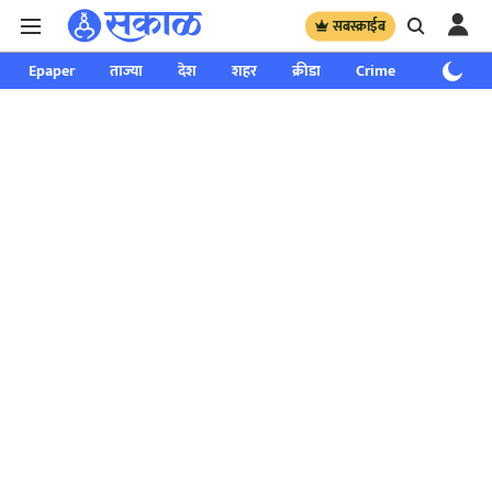
सबस्क्राईब
Epaper
ताज्या
देश
शहर
क्रीडा
Crime
साप्ताहिक