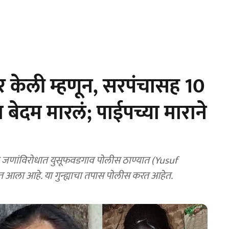
र केली म्हणून, सरपंचासह 10
ेदम मारलं; पाईपच्या माराने
 जणांविरोधात युसूफवडगाव पोलीस ठाण्यात (Yusuf
आला आहे. या गुन्ह्याचा तपास पोलीस करत आहेत.