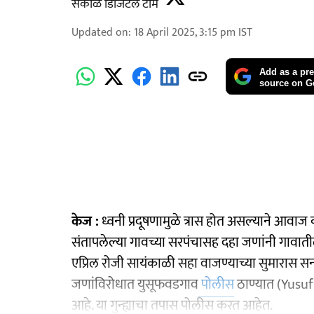
सकाळ डिजिटल टीम
Updated on
:
18 April 2025, 3:15 pm
IST
Add as a pre
source on G
केज :
ध्वनी प्रदूषणामुळे त्रास होत असल्याने आवाज
संतापलेल्या गावच्या सरपंचासह दहा जणांनी गावा
एप्रिल रोजी सायंकाळी सहा वाजण्याच्या सुमारास सन
जणांविरोधात युसूफवडगाव
पोलीस
ठाण्यात (Yusu
आहे. या गुन्ह्याचा तपास पोलीस करत आहेत.