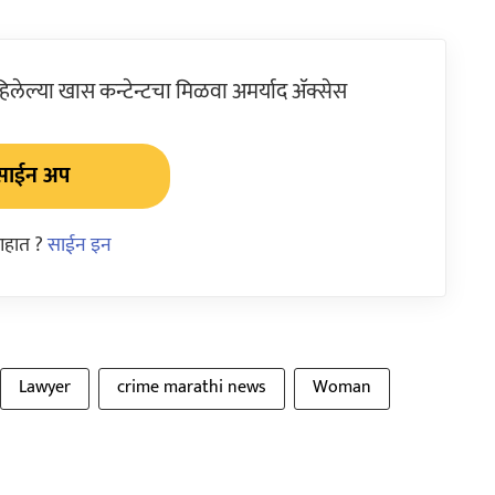
ेल्या खास कन्टेन्टचा मिळवा अमर्याद ॲक्सेस
साईन अप
आहात ?
साईन इन
Lawyer
crime marathi news
Woman