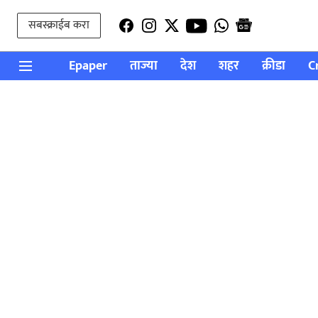
सबस्क्राईब करा
Epaper
ताज्या
देश
शहर
क्रीडा
C