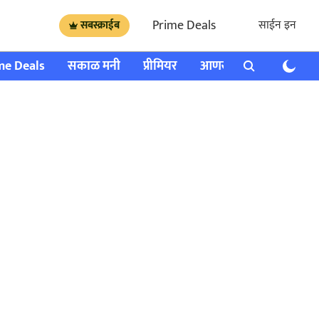
Prime Deals
साईन इन
सबस्क्राईब
me Deals
सकाळ मनी
प्रीमियर
आणखी
राशी भविष्य