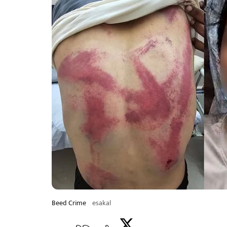
Beed Crime
esakal