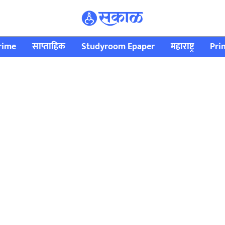
rime
साप्ताहिक
Studyroom Epaper
महाराष्ट्र
Pri