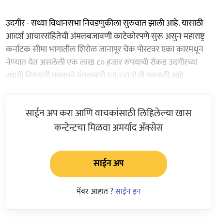
उदगीर - सध्या विधानसभा निवडणुकीला सुरुवात झाली आहे. यासाठी
आदर्श आचारसंहितेची अंमलबजावणी काटेकोरपणे सुरू असुन महाराष्ट्र
कर्नाटक सीमा भागातील शिरोळ जानापूर चेक पोस्टवर एका कारमधून
नेण्यात येत असलेली एक लाख ८० हजार रुपयाची रोकड उदगीरच्या
स्थायी निगराणी पथकाने मंगळवारी (ता.२२) रोजी पकडली आहे.
साईन अप करा आणि वाचकांसाठी लिहिलेल्या खास
कन्टेन्टचा मिळवा अमर्याद ॲक्सेस
साईन अप
मेंबर आहात ?
साईन इन