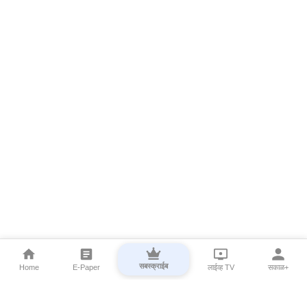
सबस्क्राईब
Home
E-Paper
लाईव्ह TV
सकाळ+