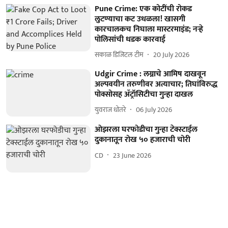
Pune Crime: एक कोटींची रोकड
लुटण्याचा कट उधळला! खासगी
कारचालकच निघाला मास्टरमाइंड; नर्‍हे
पोलिसांची धडक कारवाई
सकाळ डिजिटल टीम
20 July 2026
Udgir Crime : लग्नाचे आमिष दाखवून
अल्पवयीन तरुणीवर अत्याचार; तिघांविरुद्ध
पोक्सोसह ॲट्रॉसिटीचा गुन्हा दाखल
युवराज धोतरे
06 July 2026
ओझरला घरफोडीचा गुन्हा टेक्स्टाईल
दुकानातून रोख ५० हजाराची चोरी
CD
23 June 2026