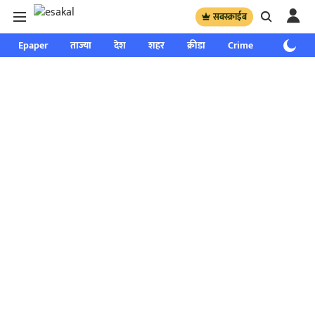
सबस्क्राईब
Epaper
ताज्या
देश
शहर
क्रीडा
Crime
साप्ताहिक