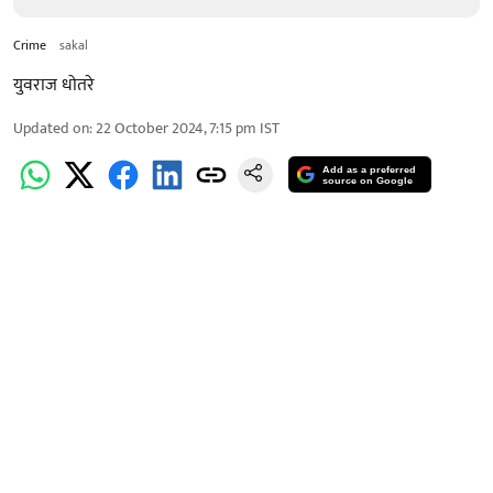
Crime
sakal
युवराज धोतरे
Updated on
:
22 October 2024, 7:15 pm
IST
Add as a preferred
source on Google