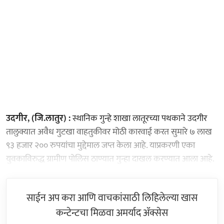
उदगीर, (जि.लातुर) :
स्थानिक गुन्हे शाखा लातूरच्या पथकाने उदगीर
तालुक्यात अवैध गुटखा वाहतुकीवर मोठी कारवाई करत सुमारे ७ लाख
९३ हजार २०० रुपयांचा मुद्देमाल जप्त केला आहे. याप्रकरणी एका
युवकाविरुद्ध ग्रामीण पोलिस ठाण्यात गुन्हा दाखल करण्यात आला आहे.
साईन अप करा आणि वाचकांसाठी लिहिलेल्या खास
कन्टेन्टचा मिळवा अमर्याद ॲक्सेस