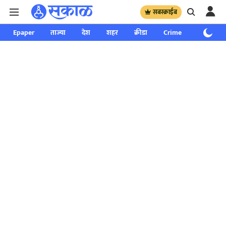
सबस्क्राईब
Epaper
ताज्या
देश
शहर
क्रीडा
Crime
साप्ताहिक