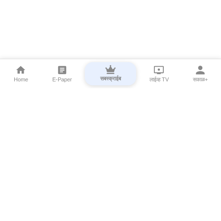
सबस्क्राईब
Home
E-Paper
लाईव्ह TV
सकाळ+
⌄
Marathi News
⌄
About Esakal