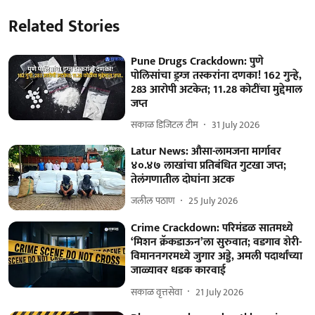
Related Stories
Pune Drugs Crackdown: पुणे
पोलिसांचा ड्रग्ज तस्करांना दणका! 162 गुन्हे,
283 आरोपी अटकेत; 11.28 कोटींचा मुद्देमाल
जप्त
सकाळ डिजिटल टीम
31 July 2026
Latur News: औसा-लामजना मार्गावर
४०.४७ लाखांचा प्रतिबंधित गुटखा जप्त;
तेलंगणातील दोघांना अटक
जलील पठाण
25 July 2026
Crime Crackdown: परिमंडळ सातमध्ये
‘मिशन क्रॅकडाऊन’ला सुरुवात; वडगाव शेरी-
विमाननगरमध्ये जुगार अड्डे, अमली पदार्थांच्या
जाळ्यावर धडक कारवाई
सकाळ वृत्तसेवा
21 July 2026