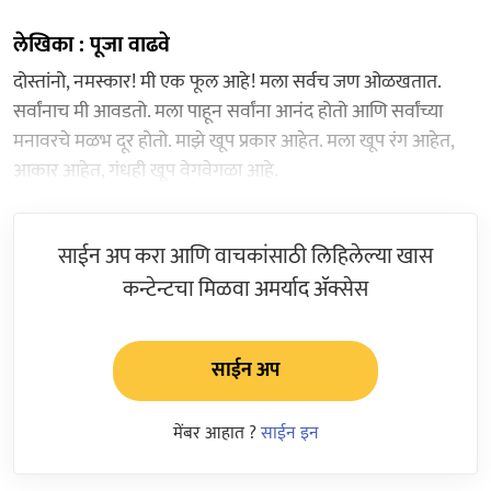
लेखिका : पूजा वाढवे
दोस्तांनो, नमस्कार! मी एक फूल आहे! मला सर्वच जण ओळखतात.
सर्वांनाच मी आवडतो. मला पाहून सर्वांना आनंद होतो आणि सर्वांच्या
मनावरचे मळभ दूर होतो. माझे खूप प्रकार आहेत. मला खूप रंग आहेत,
आकार आहेत, गंधही खूप वेगवेगळा आहे.
साईन अप करा आणि वाचकांसाठी लिहिलेल्या खास
कन्टेन्टचा मिळवा अमर्याद ॲक्सेस
साईन अप
मेंबर आहात ?
साईन इन