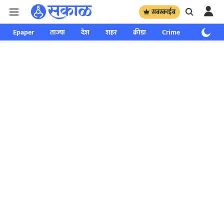
सबस्क्राईब
Epaper
ताज्या
देश
शहर
क्रीडा
Crime
साप्ताहिक