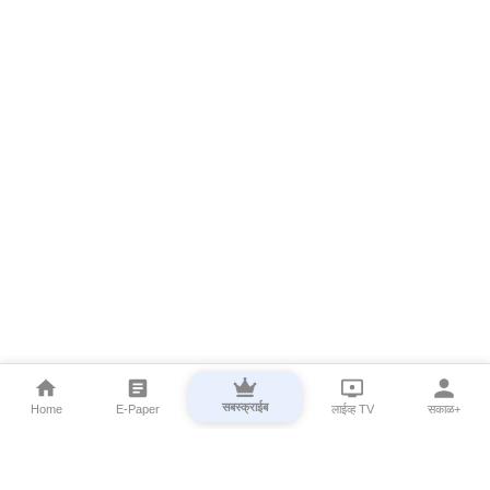
सबस्क्राईब
Home
E-Paper
लाईव्ह TV
सकाळ+