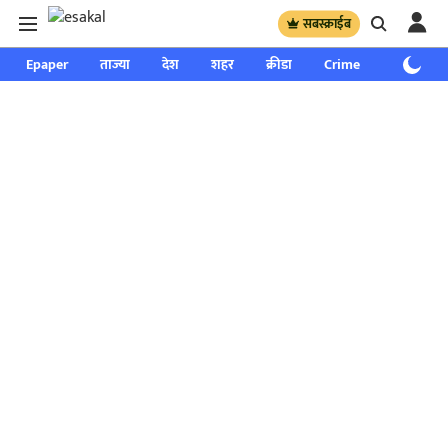
सबस्क्राईब
Epaper
ताज्या
देश
शहर
क्रीडा
Crime
साप्ताहिक