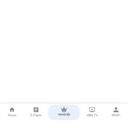
सबस्क्राईब
Home
E-Paper
लाईव्ह TV
सकाळ+