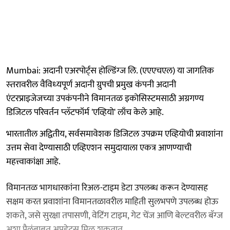
Mumbai: अदानी एअरपोर्ट्स होल्डिंग्‍ज लि. (एएएचएल) या जागतिक
स्‍तरावरील वैविध्‍यपूर्ण अदानी ग्रुपची प्रमुख कंपनी अदानी
एंटरप्राइजेजच्‍या उपकंपनीने विमानतळ इकोसिस्‍टमसाठी अग्रगण्‍य
डिजिटल परिवर्तन प्‍लॅटफॉर्म 'एव्हियो' लाँच केले आहे.
भारतातील अद्वितीय, सर्वसमावेशक डिजिटल उपक्रम एव्हियोची प्रवाशांना
उत्तम सेवा देण्‍यासाठी एव्हिएशन समुदायाला एकत्र आणण्‍याची
महत्त्वाकांक्षा आहे.
विमानतळ भागधारकांना रिअल-टाइम डेटा उपलब्‍ध करून देण्‍यासह
सक्षम करत प्रवाशांना विमानतळावरील माहिती सुलभपणे उपलब्‍ध होऊ
शकते, जसे सुरक्षा तपासणी, वेटिंग टाइम, गेट चेंज आणि बेल्‍टवरील बॅग्‍ज
अशा पैलूंबाबत अपडेट्स मिळू शकतात.