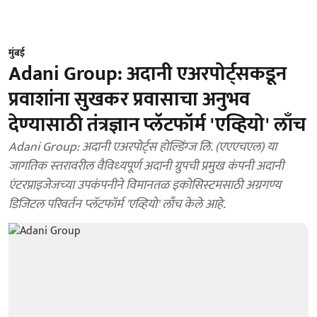
मुंबई
Adani Group: अदानी एअरपोर्ट्सकडून
प्रवाशांना सुखकर प्रवासाचा अनुभव
देण्‍यासाठी तंत्रज्ञान प्‍लॅटफॉर्म 'एव्हियो' लाँच
Adani Group: अदानी एअरपोर्ट्स होल्डिंग्‍ज लि. (एएएचएल) या
जागतिक स्‍तरावरील वैविध्‍यपूर्ण अदानी ग्रुपची प्रमुख कंपनी अदानी
एंटरप्राइजेजच्‍या उपकंपनीने विमानतळ इकोसिस्‍टमसाठी अग्रगण्‍य
डिजिटल परिवर्तन प्‍लॅटफॉर्म 'एव्हियो' लाँच केले आहे.