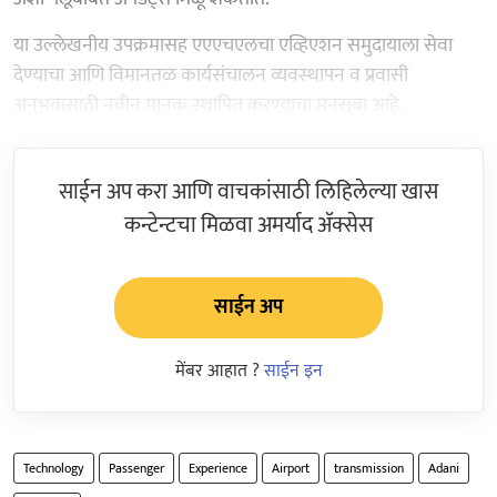
या उल्‍लेखनीय उपक्रमासह एएएचएलचा एव्हिएशन समुदायाला सेवा
देण्‍याचा आणि विमानतळ कार्यसंचालन व्‍यवस्‍थापन व प्रवासी
अनुभवासाठी नवीन मानक स्‍थापित करण्‍याचा मनसुबा आहे.
साईन अप करा आणि वाचकांसाठी लिहिलेल्या खास
कन्टेन्टचा मिळवा अमर्याद ॲक्सेस
साईन अप
मेंबर आहात ?
साईन इन
Technology
Passenger
Experience
Airport
transmission
Adani