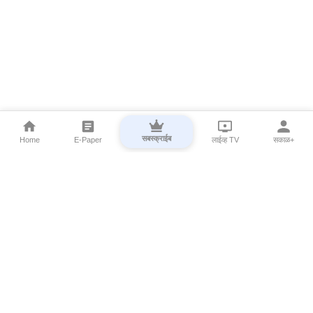
सबस्क्राईब
Home
E-Paper
लाईव्ह TV
सकाळ+
⌄
Marathi News