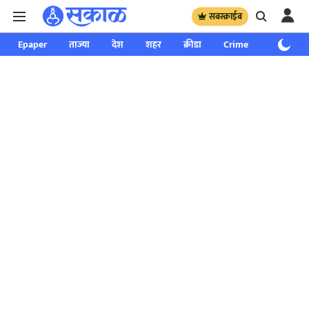
सबस्क्राईब
Epaper
ताज्या
देश
शहर
क्रीडा
Crime
साप्ताहिक