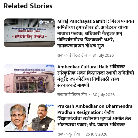
Related Stories
Miraj Panchayat Samiti : मिरज पंचायत
समितीच्या इमारतीवर डॉ. आंबेडकर यांच्या
नावाचा फलक; अधिकारी गैरहजर अन्
पोलिसांसमोरच चिटकवली अक्षरे,
नामकरणावरून गोंधळ सुरु
सकाळ डिजिटल टीम
31 July 2026
Ambedkar Cultural Hall: आंबेडकर
सांस्कृतिक भवन विस्ताराला स्थायी समितीची
मंजुरी; २५ कोटींच्या निधीसाठी राज्य
सरकारकडे मागणी
सकाळ डिजिटल टीम
30 July 2026
Prakash Ambedkar on Dharmendra
Pradhan Resignation: केंद्रीय
शिक्षणमंत्र्यांचा राजीनामा म्हणजे आगीत तेल
ओतण्याचा प्रकार; ॲड. प्रकाश आंबेडकर
सकाळ वृत्तसेवा
25 July 2026