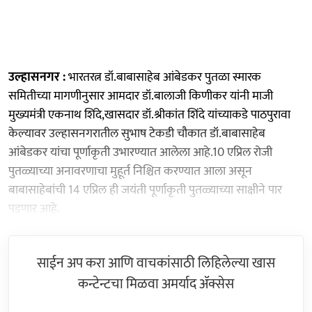
उल्हासनगर :
भारतरत्न डॉ.बाबासाहेब आंबेडकर पुतळा स्मारक
समितीच्या मागणीनुसार आमदार डॉ.बालाजी किणीकर यांनी माजी
मुख्यमंत्री एकनाथ शिंदे,खासदार डॉ.श्रीकांत शिंदे यांच्याकडे पाठपुरावा
केल्यावर उल्हासनगरातील सुभाष टेकडी चौकात डॉ.बाबासाहेब
आंबेडकर यांचा पूर्णाकृती उभारण्यात आलेला आहे.10 एप्रिल रोजी
पुतळ्याच्या अनावरणाचा मुहूर्त निश्चित करण्यात आला असून
बाबासाहेबांची 14 एप्रिल ही जयंती पूर्णाकृती पुतळ्याच्या साक्षीने पार
पडणार आहे.
साईन अप करा आणि वाचकांसाठी लिहिलेल्या खास
कन्टेन्टचा मिळवा अमर्याद ॲक्सेस