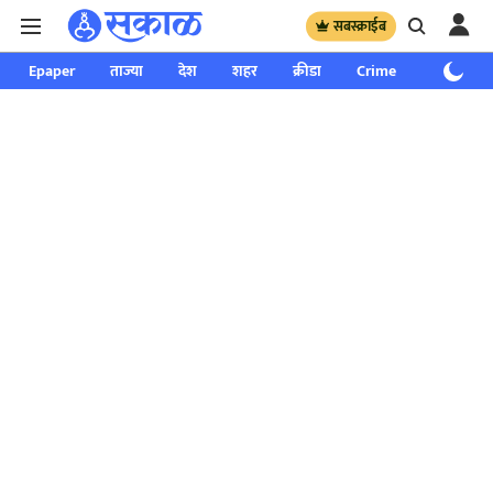
सबस्क्राईब
Epaper
ताज्या
देश
शहर
क्रीडा
Crime
साप्ताहिक