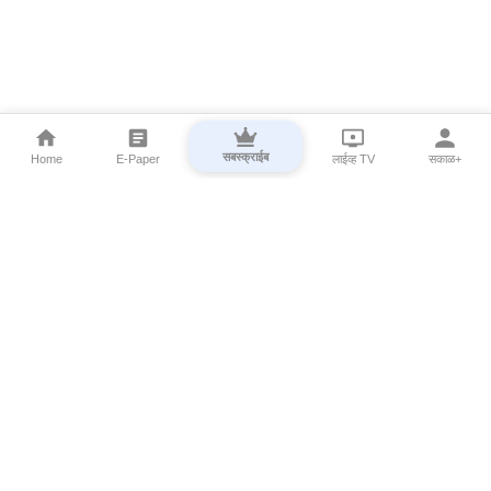
सबस्क्राईब
Home
E-Paper
लाईव्ह TV
सकाळ+
⌄
Marathi News
⌄
About Esakal