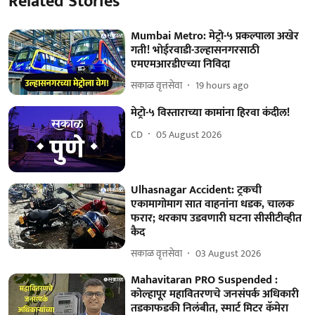
Related Stories
Mumbai Metro: मेट्रो-५ प्रकल्पाला अखेर
गती! भोईरवाडी-उल्हासनगरसाठी
एमएमआरडीएच्या निविदा
सकाळ वृत्तसेवा
19 hours ago
मेट्रो-५ विस्ताराच्या कामांना हिरवा कंदील!
CD
05 August 2026
Ulhasnagar Accident: ट्रकची
एकामागोमाग सात वाहनांना धडक, चालक
फरार; थरकाप उडवणारी घटना सीसीटीव्हीत
कैद
सकाळ वृत्तसेवा
03 August 2026
Mahavitaran PRO Suspended :
कोल्हापूर महावितरणचे जनसंपर्क अधिकारी
तडकाफडकी निलंबीत, स्मार्ट मिटर कॅमेरा