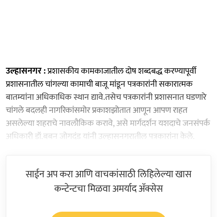
उल्हासनगर :
प्रशासकीय कामकाजातील दोष शब्दबद्ध करण्यापूर्वी
प्रशासनातील चांगल्या कामाची बाजू मांडून पत्रकारांनी सकारात्मक
बातम्यांना अधिकाधिक स्थान द्यावे.तसेच पत्रकारांनी प्रशासनात घडणारे
चांगले बदलही नागरिकांसमोर प्रकाशझोतात आणून आपण राहत
असलेल्या शहराचे नावलौकिक करावे, असे मार्गदर्शन यशदाचे जनसंपर्क
अधिकारी डॉ.बबन जोगदंड यांनी उल्हासनगरातील पत्रकारांना केले.
साईन अप करा आणि वाचकांसाठी लिहिलेल्या खास
कन्टेन्टचा मिळवा अमर्याद ॲक्सेस