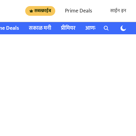
Prime Deals
साईन इन
सबस्क्राईब
me Deals
सकाळ मनी
प्रीमियर
आणखी
राशी भविष्य