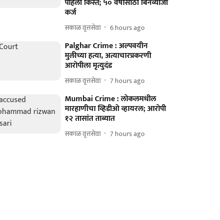
पहिली किस्त; ५० वर्षांसाठी बिनव्याजी
कर्ज
सकाळ वृत्तसेवा
6 hours ago
Palghar Crime : अल्पवयीन
मुलीच्या हत्या, अत्याचारप्रकरणी
आरोपीला मृत्युदंड
सकाळ वृत्तसेवा
7 hours ago
Mumbai Crime : लोकलमधील
मारहाणीचा व्हिडीओ व्हायरल; आरोपी
१२ तासांत ताब्यात
सकाळ वृत्तसेवा
7 hours ago