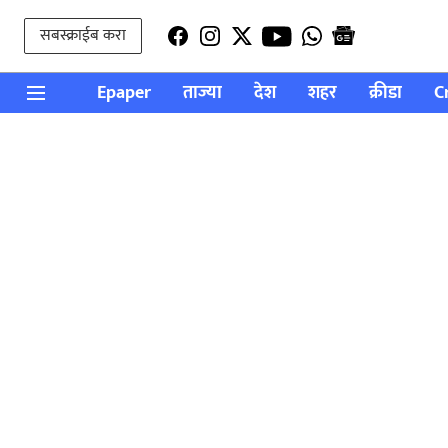
सबस्क्राईब करा
Epaper
ताज्या
देश
शहर
क्रीडा
C