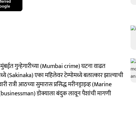
ferred
oogle
े मुंबईत गुन्हेगारीच्या (Mumbai crime) घटना वाढत
े (Sakinaka) एका महिलेवर टेम्पोमध्ये बलात्कार झाल्याची
ात्री आठच्या सुमारास प्रसिद्ध मरीनड्राइव्ह (Marine
 (businessman) डोक्याला बंदुक लावून पैशांची मागणी