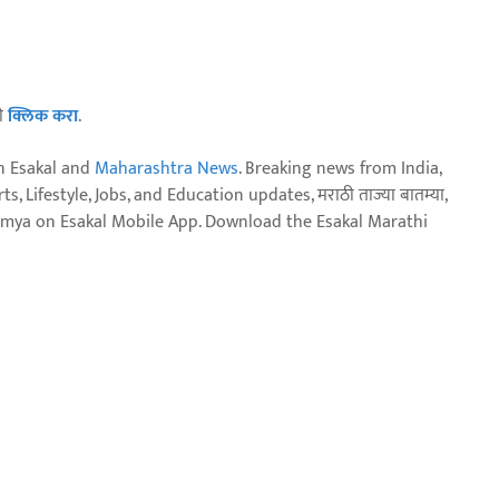
ठी
क्लिक करा
.
n Esakal and
Maharashtra News
. Breaking news from India,
, Lifestyle, Jobs, and Education updates, मराठी ताज्या बातम्या,
aja batmya on Esakal Mobile App. Download the Esakal Marathi