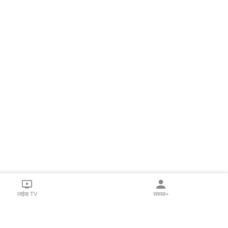
लाईव्ह TV
सकाळ+