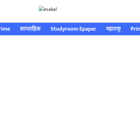
rime
साप्ताहिक
Studyroom Epaper
महाराष्ट्र
Pri