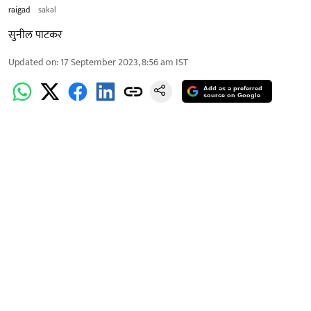
raigad
sakal
सुनील पाटकर
Updated on
:
17 September 2023, 8:56 am
IST
Add as a preferred
source on Google