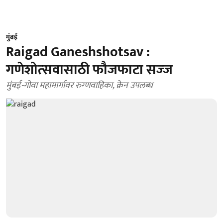
मुंबई
Raigad Ganeshshotsav :
गणेशोत्‍सवासाठी फौजफाटा सज्‍ज
मुंबई-गोवा महामार्गावर रुग्‍णवाहिका, क्रेन उपलब्‍ध