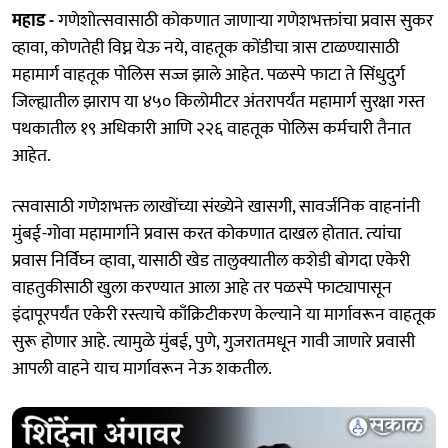
महाड -
गणेशोत्‍सवासाठी कोकणात जाणाऱ्या गणेशभक्तांचा प्रवास सुकर
व्हावा, कोणतेही विघ्न येऊ नये, वाहतूक कोंडीचा त्रास टाळण्यासाठी
महामार्ग वाहतूक पोलिस सज्ज झाले आहेत. पळस्पे फाटा ते सिंधुदुर्ग
जिल्ह्यातील झाराप या ४५० किलोमीटर अंतरापर्यंत महामार्ग सुरक्षा गस्त
पथकातील १९ अधिकारी आणि २२६ वाहतूक पोलिस कर्मचारी तैनात
आहेत.
त्‍सवासाठी गणेशभक्त लाखोंच्या संख्येने खासगी, सावर्जनिक वाहनांनी
मुंबई-गोवा महामार्गाने प्रवास करत कोकणात दाखल होतात. त्‍यांचा
प्रवास निर्विघ्‍न व्हावा, यासाठी खेड तालुक्यातील कशेडी बोगदा एकेरी
वाहतुकीसाठी खुला करण्यात आला आहे तर पळस्पे फाट्यापासून
इंदापूरपर्यंत एकेरी रस्त्याचे काँक्रिटीकरण केल्‍याने या मार्गावरून वाहतूक
सुरू होणार आहे. त्यामुळे मुंबई, पुणे, गुजरातमधून गावी जाणारे प्रवासी
आपली वाहने याच मार्गावरून नेऊ शकतील.