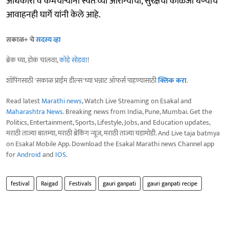
अधिकारी व कर्मचाऱ्यांनी स्वतःच्या आरोग्‍याची, सुरक्षेची काळजी घेण्याचे
आवाहनही घार्गे यांनी केले आहे.
सकाळ+ चे
सदस्य व्हा
ब्रेक घ्या, डोकं चालवा,
कोडे सोडवा
!
शॉपिंगसाठी 'सकाळ प्राईम डील्स'च्या भन्नाट ऑफर्स पाहण्यासाठी
क्लिक करा
.
Read latest
Marathi news
, Watch Live Streaming on Esakal and
Maharashtra News
. Breaking news from India, Pune, Mumbai. Get the
Politics, Entertainment, Sports, Lifestyle, Jobs, and Education updates,
मराठी ताज्या बातम्या, मराठी ब्रेकिंग न्यूज, मराठी ताज्या घडामोडी. And Live taja batmya
on Esakal Mobile App. Download the Esakal Marathi news Channel app
for
Android
and
IOS
.
festival
Raigad
Festivals
gauri ganpati
gauri ganpati recipe