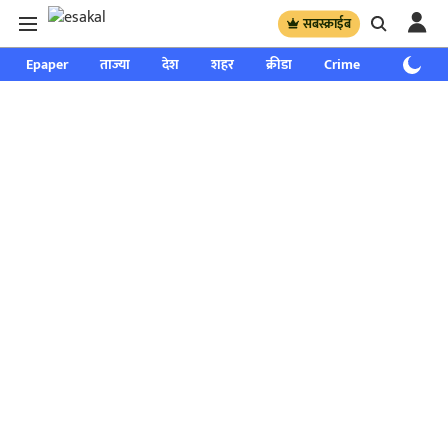
सबस्क्राईब
Epaper
ताज्या
देश
शहर
क्रीडा
Crime
साप्ताहिक