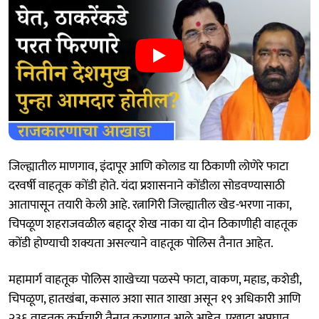
जिल्ह्यातील माणगाव, इंदापूर आणि कोलाड या ठिकाणी लोणेरे फाटा
दरवर्षी वाहतूक कोंडी होते. यंदा प्रशासनाने कोंडीला सोडवण्यासाठी
आतापासून तयारी केली आहे. रत्नागिरी जिल्ह्यातील खेड-भरणा नाका,
चिपळूण शहराजवळील बहादूर शेख नाका या दोन ठिकाणीही वाहतूक
कोंडी होण्याची शक्यता असल्‍याने वाहतूक पोलिस तैनात आहेत.
महामार्ग वाहतूक पोलिस शाखेच्या पळस्पे फाटा, वाकण, महाड, कशेडी,
चिपळूण, हातखंबा, कसाल अशा सात शाखा असून १९ अधिकारी आणि
२३६ वाहतूक कर्मचारी तैनात करण्यात आले आहेत. एखादा अपघात