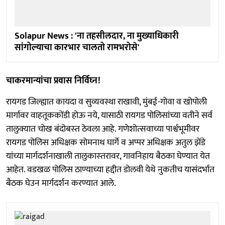
Solapur News : 'ना तहसीलदार, ना मुख्याधिकारी
सांगोल्याचा कारभार चालतो रामभरोसे'
चाकरमान्यांचा प्रवास निर्विघ्‍न!
रायगड जिल्ह्यात कायदा व सुव्यवस्था राखावी, मुंबई-गोवा व खोपोली
मार्गावर वाहतूककोंडी होऊ नये, यासाठी रायगड पोलिसांच्या वतीने सर्व
तालुक्यात चोख बंदोबस्‍त ठेवला आहे. गणेशोत्सवाच्या पार्श्वभूमीवर
रायगड पोलिस अधिक्षक सोमनाथ घार्गे व अप्पर अधिक्षक अतुल झेंडे
यांच्या मार्गदर्शनाखाली तालुकास्‍तरावर, गावनिहाय बैठका घेण्यात येत
आहेत. वडखळ पोलिस ठाण्याच्या हद्दीत डोलवी येथे नुकतीच यासंदर्भात
बैठक घेउन मार्गदर्शन करण्यात आले.