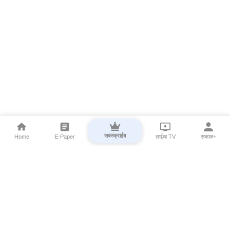
सबस्क्राईब
Home
E-Paper
लाईव्ह TV
सकाळ+